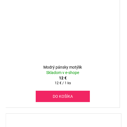
Modrý pánsky motýlik
Skladom v e-shope
12 €
Jednotková
12 € / 1 ks
cena:
DO KOŠÍKA