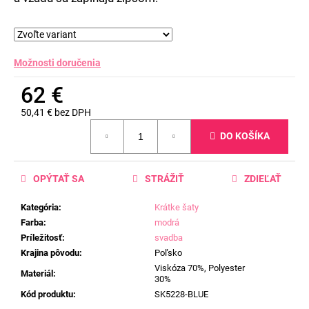
Možnosti doručenia
62 €
50,41 € bez DPH
Jednotková
DO KOŠÍKA
cena:
OPÝTAŤ SA
STRÁŽIŤ
ZDIEĽAŤ
Kategória
:
Krátke šaty
Farba
:
modrá
Príležitosť
:
svadba
Krajina pôvodu
:
Poľsko
Viskóza 70%, Polyester
Materiál
:
30%
Kód produktu
:
SK5228-BLUE