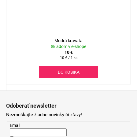
Modrá kravata
Skladom v e-shope
10 €
Jednotková
10 € / 1 ks
cena:
DO KOŠÍKA
Z
á
Odoberať newsletter
p
Nezmeškajte žiadne novinky či zľavy!
ä
t
Email
i