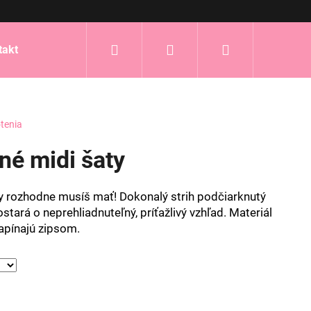
Hľadať
Prihlásenie
Nákupný
takt
košík
tenia
né midi šaty
aty rozhodne musíš mať! Dokonalý strih podčiarknutý
ostará o neprehliadnuteľný, príťažlivý vzhľad. Materiál
zapínajú zipsom.