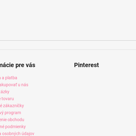
mácie pre vás
Pinterest
 a platba
akupovať u nás
tázky
e tovaru
é zákazníčky
vý program
enie obchodu
né podmienky
 osobných údajov