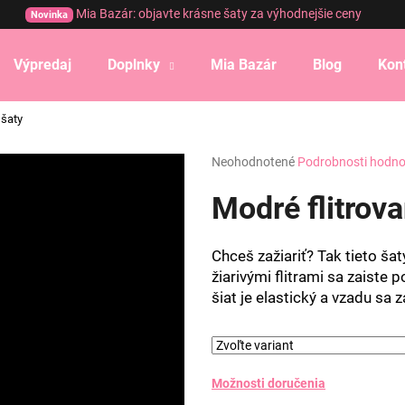
Mia Bazár: objavte krásne šaty za výhodnejšie ceny
Novinka
Výpredaj
Doplnky
Mia Bazár
Blog
Kon
Čo potrebujete nájsť?
 šaty
Priemerné
Neohodnotené
Podrobnosti hodno
HĽADAŤ
hodnotenie
produktu
Modré flitrova
je
0,0
Odporúčame
z
Chceš zažiariť? Tak tieto š
5
žiarivými flitrami sa zaiste p
hviezdičiek.
šiat je elastický a vzadu sa 
Možnosti doručenia