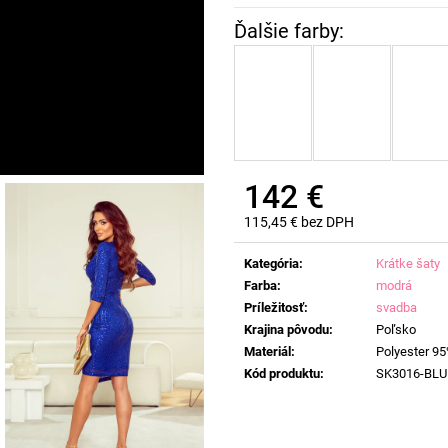
142 €
115,45 € bez DPH
Jednotková
cena:
Kategória
:
Krátke šaty
Farba
:
modrá
Príležitosť
:
svadba
Krajina pôvodu
:
Poľsko
Materiál
:
Polyester 95
Kód produktu
:
SK3016-BLU