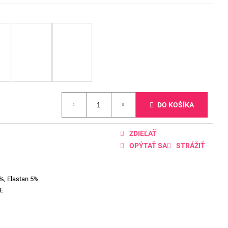
DO KOŠÍKA
ZDIEĽAŤ
OPÝTAŤ SA
STRÁŽIŤ
%, Elastan 5%
E