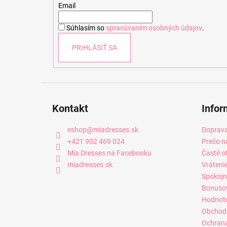
t
Email
i
Súhlasím so
spracúvaním osobných údajov
.
e
PRIHLÁSIŤ SA
Kontakt
Infor
eshop
@
miadresses.sk
Doprava
+421 902 469 024
Prečo n
Mia Dresses na Facebooku
Časté o
miadresses.sk
Vráteni
Spokojn
Bonuso
Hodnot
Obchod
Ochrana