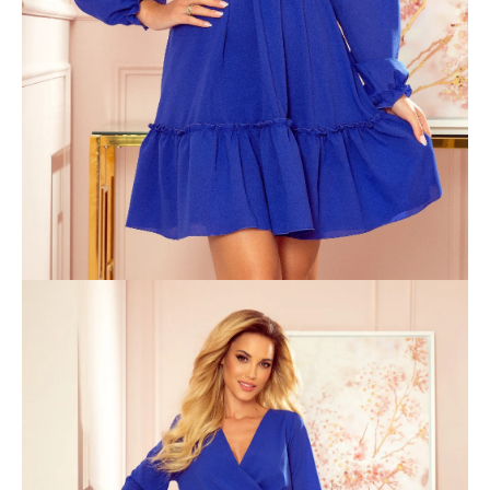
á
j
s
ť
?
HĽADAŤ
O
d
p
o
r
ú