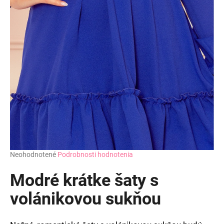
Priemerné
Neohodnotené
Podrobnosti hodnotenia
hodnotenie
produktu
Modré krátke šaty s
je
0,0
volánikovou sukňou
z
5
hviezdičiek.