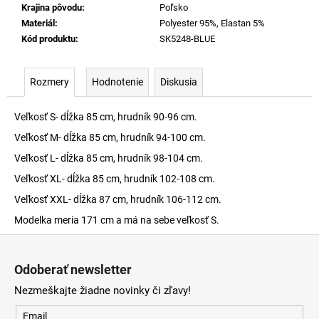
Krajina pôvodu
:
Poľsko
Materiál
:
Polyester 95%, Elastan 5%
Kód produktu
:
SK5248-BLUE
Rozmery
Hodnotenie
Diskusia
Veľkosť S- dĺžka 85 cm, hrudník 90-96 cm.
Veľkosť M- dĺžka 85 cm, hrudník 94-100 cm.
Veľkosť L- dĺžka 85 cm, hrudník 98-104 cm.
Veľkosť XL- dĺžka 85 cm, hrudník 102-108 cm.
Veľkosť XXL- dĺžka 87 cm, hrudník 106-112 cm.
Modelka meria 171 cm a má na sebe veľkosť S.
Z
á
Odoberať newsletter
p
Nezmeškajte žiadne novinky či zľavy!
ä
t
Email