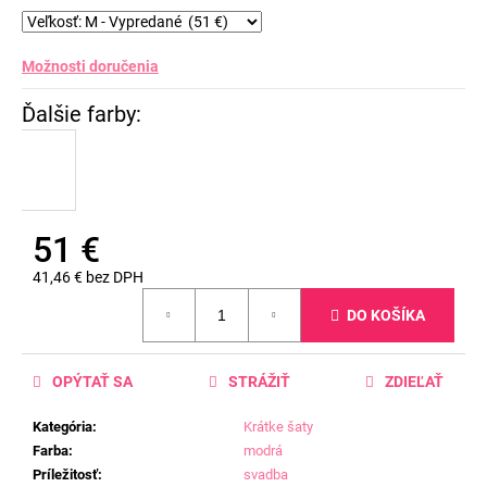
Možnosti doručenia
51 €
41,46 € bez DPH
Jednotková
DO KOŠÍKA
cena:
OPÝTAŤ SA
STRÁŽIŤ
ZDIEĽAŤ
Kategória
:
Krátke šaty
Farba
:
modrá
Príležitosť
:
svadba