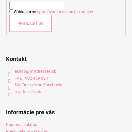
i
Súhlasím so
spracúvaním osobných údajov
.
e
PRIHLÁSIŤ SA
Kontakt
eshop
@
miadresses.sk
+421 902 469 024
Mia Dresses na Facebooku
miadresses.sk
Informácie pre vás
Doprava a platba
Prečo nakupovať u nás