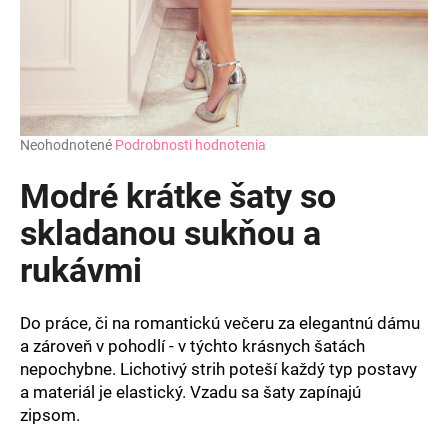
Priemerné
Neohodnotené
Podrobnosti hodnotenia
hodnotenie
produktu
Modré krátke šaty so
je
0,0
skladanou sukňou a
z
rukávmi
5
hviezdičiek.
Do práce, či na romantickú večeru za elegantnú dámu
a zároveň v pohodlí - v týchto krásnych šatách
nepochybne. Lichotivý strih poteší každý typ postavy
a materiál je elastický. Vzadu sa šaty zapínajú
zipsom.