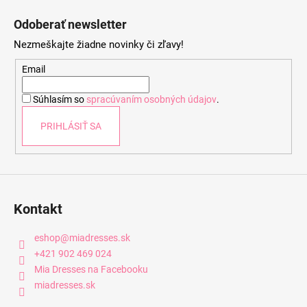
á
Odoberať newsletter
p
Nezmeškajte žiadne novinky či zľavy!
ä
t
Email
i
Súhlasím so
spracúvaním osobných údajov
.
e
PRIHLÁSIŤ SA
Kontakt
eshop
@
miadresses.sk
+421 902 469 024
Mia Dresses na Facebooku
miadresses.sk