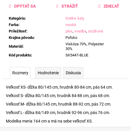
OPÝTAŤ SA
STRÁŽIŤ
ZDIEĽAŤ
Kategória
:
Krátke šaty
Farba
:
modrá
Príležitosť
:
ples
,
svadba
,
stužková
Krajina pôvodu
:
Poľsko
Viskóza 70%, Polyester
Materiál
:
30%
Kód produktu
:
SK5447-BLUE
Rozmery
Hodnotenie
Diskusia
Veľkosť XS- dĺžka 80/145 cm, hrudník 80-84 cm, pás 64 cm.
Veľkosť S- dĺžka 80/145 cm, hrudník 84-88 cm, pás 68 cm.
Veľkosť M- dĺžka 80/145 cm, hrudník 88-92 cm, pás 72 cm.
Veľkosť L- dĺžka 84/149 cm, hrudník 92-96 cm, pás 76 cm.
Modelka meria 164 cm a má na sebe veľkosť XS.
Z