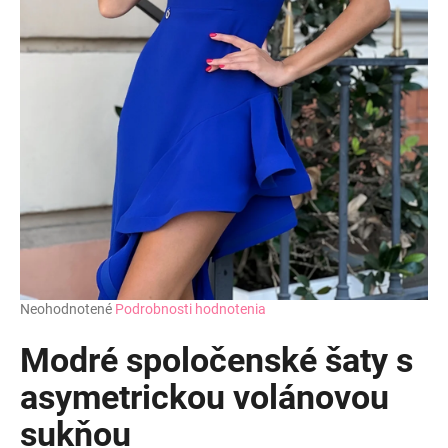
Priemerné
Neohodnotené
Podrobnosti hodnotenia
hodnotenie
produktu
Modré spoločenské šaty s
je
0,0
asymetrickou volánovou
z
sukňou
5
hviezdičiek.