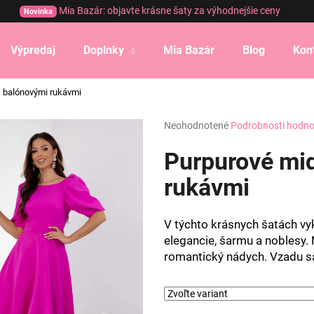
Mia Bazár: objavte krásne šaty za výhodnejšie ceny
Novinka
Výpredaj
Doplnky
Mia Bazár
Blog
Kon
Čo potrebujete nájsť?
s balónovými rukávmi
Priemerné
Neohodnotené
Podrobnosti hodno
HĽADAŤ
hodnotenie
produktu
Purpurové mid
je
0,0
rukávmi
Odporúčame
z
5
hviezdičiek.
V týchto krásnych šatách vy
elegancie, šarmu a noblesy.
romantický nádych. Vzadu s