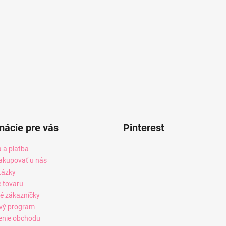
mácie pre vás
Pinterest
 a platba
akupovať u nás
tázky
e tovaru
é zákazníčky
vý program
enie obchodu