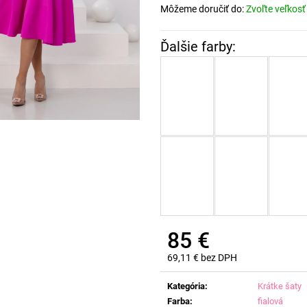
Môžeme doručiť do:
Zvoľte veľkosť
85 €
69,11 € bez DPH
Jednotková
cena:
Kategória
:
Krátke šaty
Farba
:
fialová