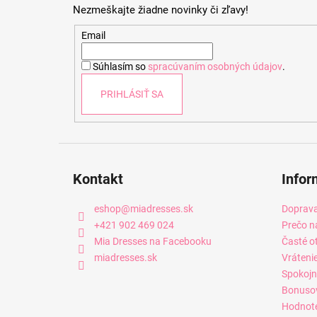
Nezmeškajte žiadne novinky či zľavy!
ä
t
Email
i
Súhlasím so
spracúvaním osobných údajov
.
e
PRIHLÁSIŤ SA
Kontakt
Infor
eshop
@
miadresses.sk
Doprava
+421 902 469 024
Prečo n
Mia Dresses na Facebooku
Časté o
miadresses.sk
Vráteni
Spokojn
Bonuso
Hodnot