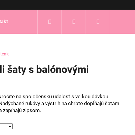
Hľadať
Prihlásenie
Nákupný
takt
košík
tenia
i šaty s balónovými
kročíte na spoločenskú udalosť s veľkou dávkou
 Nadýchané rukávy a výstrih na chrbte dopĺňajú šatám
a zapínajú zipsom.