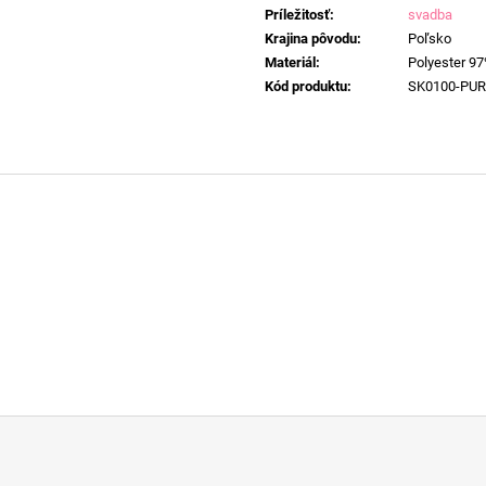
Príležitosť
:
svadba
Krajina pôvodu
:
Poľsko
Materiál
:
Polyester 97
Kód produktu
:
SK0100-PU