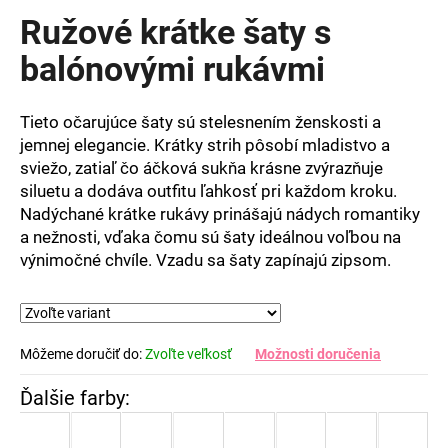
produktu
Ružové krátke šaty s
je
0,0
balónovými rukávmi
z
5
hviezdičiek.
Tieto
očarujúce
šaty
sú
stelesnením
ženskosti
a
jemnej
elegancie.
Krátky
strih
pôsobí
mladistvo
a
sviežo,
zatiaľ
čo
áčková
sukňa
krásne
zvýrazňuje
siluetu
a
dodáva
outfitu
ľahkosť
pri
každom
kroku.
Nadýchané
krátke
rukávy
prinášajú
nádych
romantiky
a
nežnosti,
vďaka
čomu
sú
šaty
ideálnou
voľbou
na
výnimočné
chvíle. Vzadu sa šaty zapínajú zipsom.
Môžeme doručiť do:
Zvoľte veľkosť
Možnosti doručenia