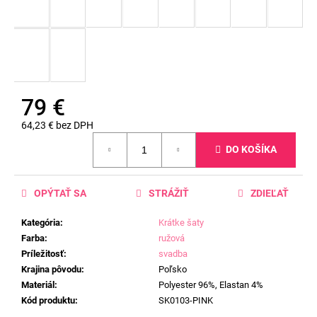
79 €
64,23 € bez DPH
Jednotková
DO KOŠÍKA
cena:
OPÝTAŤ SA
STRÁŽIŤ
ZDIEĽAŤ
Kategória
:
Krátke šaty
Farba
:
ružová
Príležitosť
:
svadba
Krajina pôvodu
:
Poľsko
Materiál
:
Polyester 96%, Elastan 4%
Kód produktu
:
SK0103-PINK