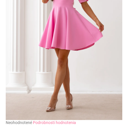
č
a
m
e
Priemerné
Neohodnotené
Podrobnosti hodnotenia
hodnotenie