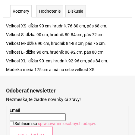
Rozmery
Hodnotenie
Diskusia
Veľkosť XS- dĺžka 90 cm, hrudník 76-80 cm, pás 68 cm.
Veľkosť S- dĺžka 90 cm, hrudník 80-84 cm, pás 72 cm.
Veľkosť M- dĺžka 90 cm, hrudník 84-88 cm, pás 76 cm.
Veľkosť L- dĺžka 90 cm, hrudník 88-92 cm, pás 80 cm.
Veľkosť XL- dĺžka 90 cm, hrudník 92-96 cm, pás 84 cm.
Modelka meria 175 cm a má na sebe veľkosť XS.
Z
á
Odoberať newsletter
p
Nezmeškajte žiadne novinky či zľavy!
ä
t
Email
i
Súhlasím so
spracúvaním osobných údajov
.
e