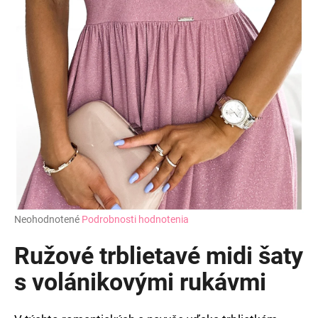
Priemerné
Neohodnotené
Podrobnosti hodnotenia
hodnotenie
produktu
Ružové trblietavé midi šaty
je
0,0
s volánikovými rukávmi
z
5
hviezdičiek.