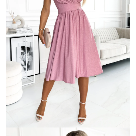
č
a
m
e