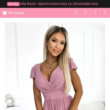
K
Prejsť
Mia Bazár: objavte krásne šaty za výhodnejšie ceny
Novinka
na
o
obsah
Hľadať
Nákup
M
Prihláseni
Späť
Späť
š
í
košík
Č
k
o
p
o
t
r
e
b
u
j
e
t
e
n