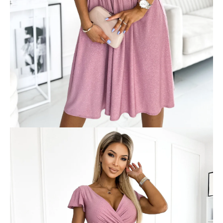
á
j
s
ť
?
HĽADAŤ
O
d
p
o
r
ú