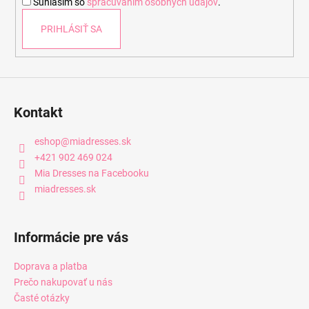
Súhlasím so
spracúvaním osobných údajov
.
e
PRIHLÁSIŤ SA
Kontakt
eshop
@
miadresses.sk
+421 902 469 024
Mia Dresses na Facebooku
miadresses.sk
Informácie pre vás
Doprava a platba
Prečo nakupovať u nás
Časté otázky