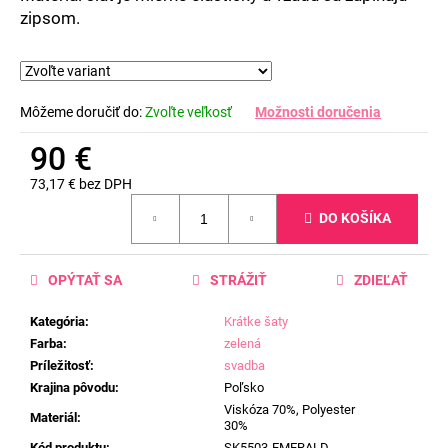
zipsom.
Môžeme doručiť do:
Zvoľte veľkosť
Možnosti doručenia
90 €
73,17 € bez DPH
Jednotková
DO KOŠÍKA
cena:
OPÝTAŤ SA
STRÁŽIŤ
ZDIEĽAŤ
Kategória
:
Krátke šaty
Farba
:
zelená
Príležitosť
:
svadba
Krajina pôvodu
:
Poľsko
Viskóza 70%, Polyester
Materiál
:
30%
Kód produktu
:
SK5503-EMERALD