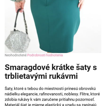
Priemerné
Neohodnotené
Podrobnosti hodnotenia
hodnotenie
produktu
Smaragdové krátke šaty s
je
0,0
trblietavými rukávmi
z
5
hviezdičiek.
Šaty, ktoré s tebou do miestnosti prinesú obrovskú
nádielku elegancie, rafinovanosti, noblesy. Flitre, ktoré
zdobia rukávy k vám zaručene pritiahnu pozornosť.
Materiál šiat je mierne elastický a vzadu sa zapínajú