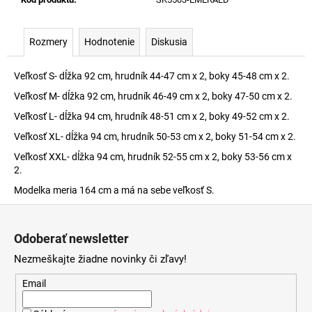
Rozmery
Hodnotenie
Diskusia
Veľkosť S- dĺžka 92 cm, hrudník 44-47 cm x 2, boky 45-48 cm x 2.
Veľkosť M- dĺžka 92 cm, hrudník 46-49 cm x 2, boky 47-50 cm x 2.
Veľkosť L- dĺžka 94 cm, hrudník 48-51 cm x 2, boky 49-52 cm x 2.
Veľkosť XL- dĺžka 94 cm, hrudník 50-53 cm x 2, boky 51-54 cm x 2.
Veľkosť XXL- dĺžka 94 cm, hrudník 52-55 cm x 2, boky 53-56 cm x
2.
Modelka meria 164 cm a má na sebe veľkosť S.
Z
á
Odoberať newsletter
p
Nezmeškajte žiadne novinky či zľavy!
ä
t
Email
i