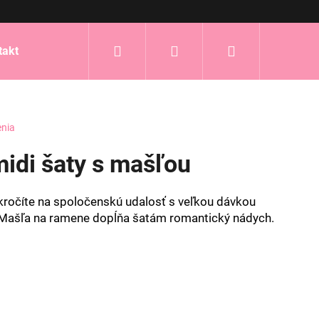
Hľadať
Prihlásenie
Nákupný
takt
košík
enia
idi šaty s mašľou
kročíte na spoločenskú udalosť s veľkou dávkou
. Mašľa na ramene dopĺňa šatám romantický nádych.