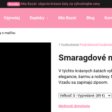
Mia Bazár: objavte krásne šaty za výhodnejšie ceny
Novinka
Výpredaj
Doplnky
Mia Bazár
Blog
Kon
Čo potrebujete nájsť?
y s mašľou
Priemerné
1 hodnotenie
Podrobnosti hodnot
HĽADAŤ
hodnotenie
produktu
Smaragdové m
je
5,0
Odporúčame
z
V týchto krásnych šatách vy
5
elegancie, šarmu a noblesy
hviezdičiek.
Vzadu sa zapínajú zipsom.
Možnosti doručenia