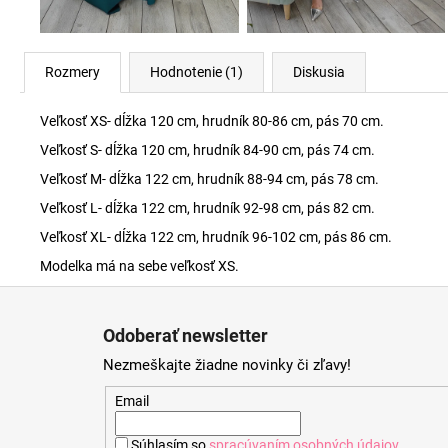
Rozmery
Hodnotenie (1)
Diskusia
Veľkosť XS- dĺžka 120 cm, hrudník 80-86 cm, pás 70 cm.
Veľkosť S- dĺžka 120 cm, hrudník 84-90 cm, pás 74 cm.
Veľkosť M- dĺžka 122 cm, hrudník 88-94 cm, pás 78 cm.
Veľkosť L- dĺžka 122 cm, hrudník 92-98 cm, pás 82 cm.
Veľkosť XL- dĺžka 122 cm, hrudník 96-102 cm, pás 86 cm.
Modelka má na sebe veľkosť XS.
Z
á
Odoberať newsletter
p
Nezmeškajte žiadne novinky či zľavy!
ä
t
Email
i
Súhlasím so
spracúvaním osobných údajov
.