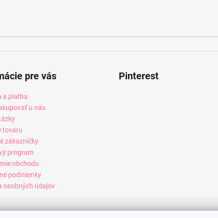
mácie pre vás
Pinterest
 a platba
akupovať u nás
tázky
e tovaru
é zákazníčky
vý program
enie obchodu
né podmienky
 osobných údajov