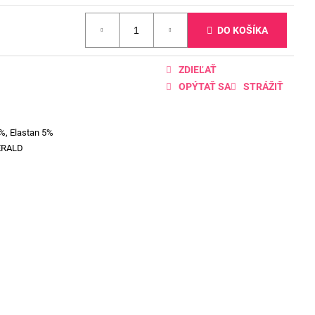
DO KOŠÍKA
ZDIEĽAŤ
OPÝTAŤ SA
STRÁŽIŤ
%, Elastan 5%
ERALD