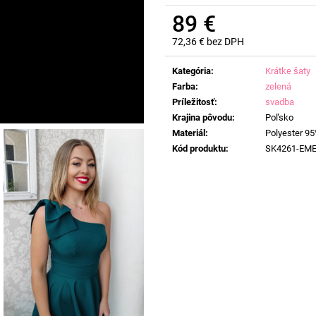
89 €
72,36 € bez DPH
Jednotková
cena:
Kategória
:
Krátke šaty
Farba
:
zelená
Príležitosť
:
svadba
Krajina pôvodu
:
Poľsko
Materiál
:
Polyester 95
Kód produktu
:
SK4261-EM