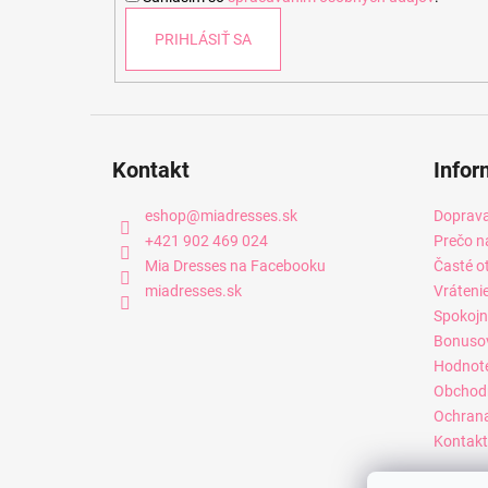
e
PRIHLÁSIŤ SA
Kontakt
Infor
eshop
@
miadresses.sk
Doprava
+421 902 469 024
Prečo n
Mia Dresses na Facebooku
Časté o
miadresses.sk
Vráteni
Spokojn
Bonuso
Hodnot
Obchod
Ochrana
Kontakt