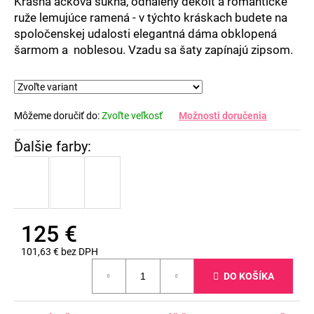
Krásna áčková sukňa, odhalený dekolt a romantické
ruže lemujúce ramená - v týchto kráskach budete na
spoločenskej udalosti elegantná dáma obklopená
šarmom a noblesou. Vzadu sa šaty zapínajú zipsom.
Môžeme doručiť do:
Zvoľte veľkosť
Možnosti doručenia
125 €
101,63 € bez DPH
Jednotková
DO KOŠÍKA
cena: