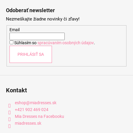
á
Odoberať newsletter
p
Nezmeškajte žiadne novinky či zľavy!
ä
t
Email
i
Súhlasím so
spracúvaním osobných údajov
.
e
PRIHLÁSIŤ SA
Kontakt
eshop
@
miadresses.sk
+421 902 469 024
Mia Dresses na Facebooku
miadresses.sk