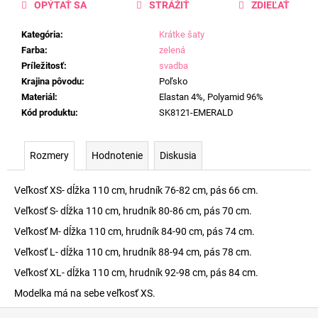
OPÝTAŤ SA
STRÁŽIŤ
ZDIEĽAŤ
Kategória
:
Krátke šaty
Farba
:
zelená
Príležitosť
:
svadba
Krajina pôvodu
:
Poľsko
Materiál
:
Elastan 4%, Polyamid 96%
Kód produktu
:
SK8121-EMERALD
Rozmery
Hodnotenie
Diskusia
Veľkosť XS- dĺžka 110 cm, hrudník 76-82 cm, pás 66 cm.
Veľkosť S- dĺžka 110 cm, hrudník 80-86 cm, pás 70 cm.
Veľkosť M- dĺžka 110 cm, hrudník 84-90 cm, pás 74 cm.
Veľkosť L- dĺžka 110 cm, hrudník 88-94 cm, pás 78 cm.
Veľkosť XL- dĺžka 110 cm, hrudník 92-98 cm, pás 84 cm.
Modelka má na sebe veľkosť XS.
Z