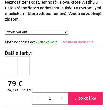
Nežnosť, ženskosť, jemnosť - slová, ktoré vystihujú
5
tieto krásne šaty s nariasenou sukňou a roztomilými
hviezdičiek.
mašličkami, ktoré zdobia ramená. Vzadu sa zapínajú
zipsom.
Môžeme doručiť do:
Zvoľte veľkosť
Možnosti doručenia
79 €
64,23 € bez DPH
Jednotková
DO KOŠÍKA
cena: