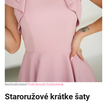
Priemerné
Neohodnotené
Podrobnosti hodnotenia
hodnotenie
produktu
Staroružové krátke šaty
je
0,0
z