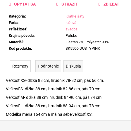
OPÝTAŤ SA
STRÁŽIŤ
ZDIEĽAŤ
Kategória
:
Krátke šaty
Farba
:
ružová
Príležitosť
:
svadba
Krajina pôvodu
:
Poľsko
Materiál
:
Elastan 7%, Polyester 93%
Kód produktu
:
SK5506-DUSTYPINK
Rozmery
Hodnotenie
Diskusia
Veľkosť XS- dĺžka 88 cm, hrudník 78-82 cm, pás 66 cm.
Veľkosť S- dĺžka 88 cm, hrudník 82-86 cm, pás 70 cm.
Veľkosť M- dĺžka 88 cm, hrudník 84-90 cm, pás 74 cm.
Veľkosť L- dĺžka 88 cm, hrudník 88-94 cm, pás 78 cm.
Modelka meria 164 cm a má na sebe veľkosť XS.
Z