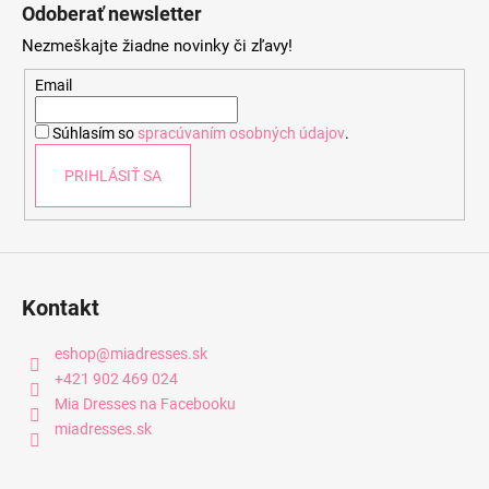
á
Odoberať newsletter
p
Nezmeškajte žiadne novinky či zľavy!
ä
t
Email
i
Súhlasím so
spracúvaním osobných údajov
.
e
PRIHLÁSIŤ SA
Kontakt
eshop
@
miadresses.sk
+421 902 469 024
Mia Dresses na Facebooku
miadresses.sk