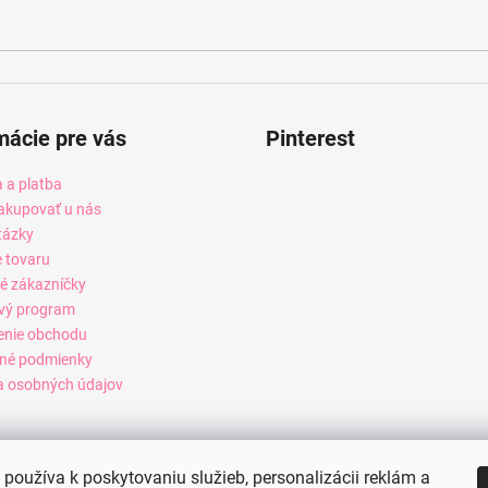
mácie pre vás
Pinterest
 a platba
akupovať u nás
tázky
e tovaru
é zákazníčky
vý program
enie obchodu
né podmienky
 osobných údajov
používa k poskytovaniu služieb, personalizácii reklám a