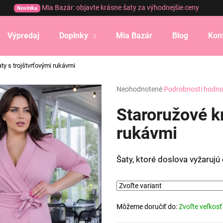
Mia Bazár: objavte krásne šaty za výhodnejšie ceny
Novinka
Výpredaj
Doplnky
Mia Bazár
Blog
Kon
Čo potrebujete nájsť?
ty s trojštvrťovými rukávmi
Priemerné
Neohodnotené
Podrobnosti hodno
HĽADAŤ
hodnotenie
produktu
Staroružové kr
je
0,0
rukávmi
Odporúčame
z
5
hviezdičiek.
Šaty, ktoré doslova vyžarujú 
Môžeme doručiť do:
Zvoľte veľkosť