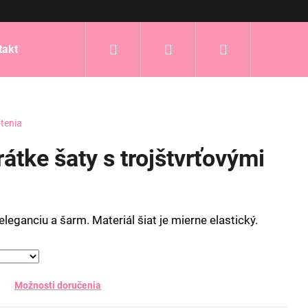
Hľadať
Prihlásenie
Nákupný
takt
košík
tenia
átke šaty s trojštvrťovými
eleganciu a šarm. Materiál šiat je mierne elastický.
Možnosti doručenia