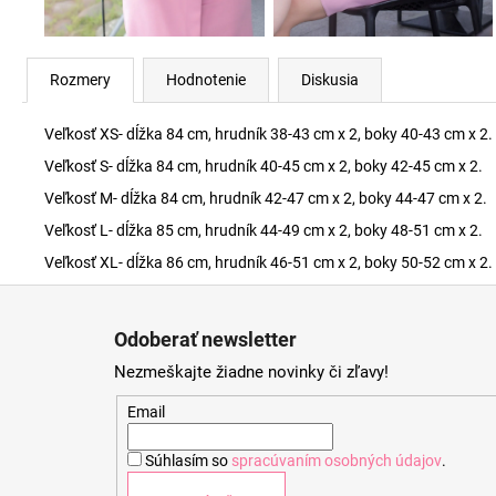
Rozmery
Hodnotenie
Diskusia
Veľkosť XS- dĺžka 84 cm, hrudník 38-43 cm x 2, boky 40-43 cm x 2.
Veľkosť S- dĺžka 84 cm, hrudník 40-45 cm x 2, boky 42-45 cm x 2.
Veľkosť M- dĺžka 84 cm, hrudník 42-47 cm x 2, boky 44-47 cm x 2.
Veľkosť L- dĺžka 85 cm, hrudník 44-49 cm x 2, boky 48-51 cm x 2.
Veľkosť XL- dĺžka 86 cm, hrudník 46-51 cm x 2, boky 50-52 cm x 2.
Z
á
Odoberať newsletter
p
Nezmeškajte žiadne novinky či zľavy!
ä
t
Email
i
Súhlasím so
spracúvaním osobných údajov
.
e