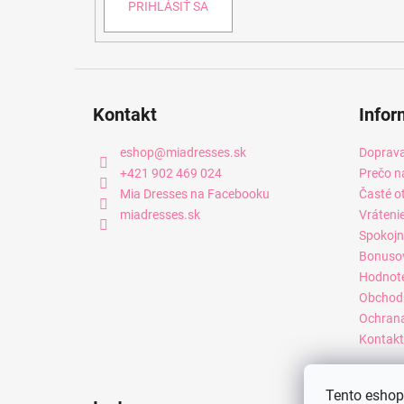
PRIHLÁSIŤ SA
Kontakt
Infor
eshop
@
miadresses.sk
Doprava
+421 902 469 024
Prečo n
Mia Dresses na Facebooku
Časté o
miadresses.sk
Vráteni
Spokojn
Bonuso
Hodnot
Obchod
Ochrana
Kontakt
Tento eshop 