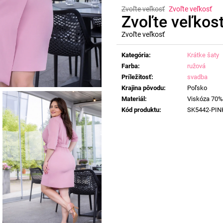
Zvoľte veľkosť
Zvoľte veľkosť
Zvoľte veľkos
Zvoľte veľkosť
Jednotková
cena:
Kategória
:
Krátke šaty
Farba
:
ružová
Príležitosť
:
svadba
Krajina pôvodu
:
Poľsko
Materiál
:
Viskóza 70%
Kód produktu
:
SK5442-PIN