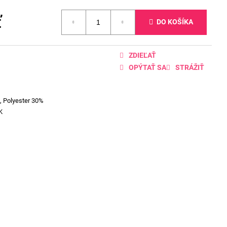
ť
DO KOŠÍKA
ZDIEĽAŤ
OPÝTAŤ SA
STRÁŽIŤ
, Polyester 30%
K