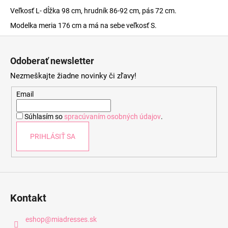
Veľkosť L- dĺžka 98 cm, hrudník 86-92 cm, pás 72 cm.
Modelka meria 176 cm a má na sebe veľkosť S.
Z
á
Odoberať newsletter
p
Nezmeškajte žiadne novinky či zľavy!
ä
t
Email
i
Súhlasím so
spracúvaním osobných údajov
.
e
PRIHLÁSIŤ SA
Kontakt
eshop
@
miadresses.sk