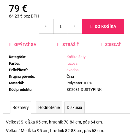
79 €
64,23 € bez DPH
Jednotková
DO KOŠÍKA
cena:
OPÝTAŤ SA
STRÁŽIŤ
ZDIEĽAŤ
Kategória
:
Krátke šaty
Farba
:
ružová
Príležitosť
:
svadba
Krajina pôvodu
:
Čína
Materiál
:
Polyester 100%
Kód produktu
:
SK2081-DUSTYPINK
Rozmery
Hodnotenie
Diskusia
Veľkosť S- dĺžka 95 cm, hrudník 78-84 cm, pás 64 cm.
Veľkosť M- dĺžka 95 cm, hrudník 82-88 cm, pás 68 cm.