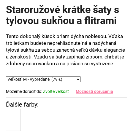
produktu
Staroružové krátke šaty s
je
0,0
tylovou sukňou a flitrami
z
5
hviezdičiek.
Tento dokonalý kúsok priam dýcha noblesou. Vďaka
trblietkam budete neprehliadnuteľná a nadýchaná
tylová sukňa za sebou zanechá veľkú dávku elegancie
a ženskosti. Vzadu sa šaty zapínajú zipsom, chrbát je
zdobený šnurovačkou a na prsiach sú vystužené.
Môžeme doručiť do:
Zvoľte veľkosť
Možnosti doručenia