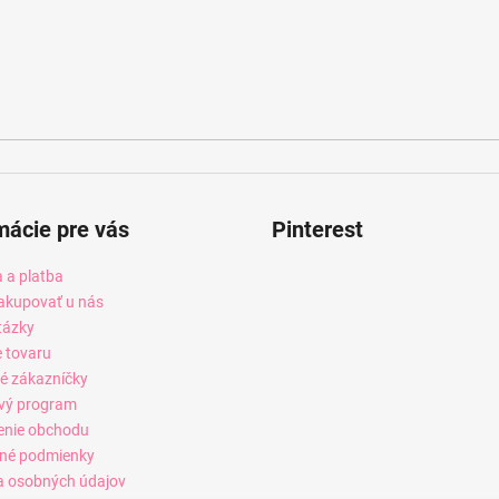
mácie pre vás
Pinterest
 a platba
akupovať u nás
tázky
e tovaru
é zákazníčky
vý program
enie obchodu
né podmienky
 osobných údajov