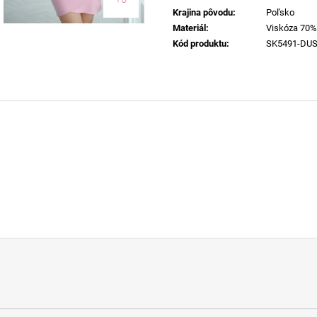
Krajina pôvodu
:
Poľsko
Materiál
:
Viskóza 70%
Kód produktu
:
SK5491-DU