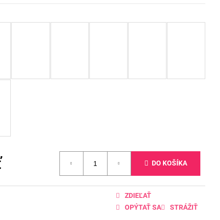
ť
DO KOŠÍKA
ZDIEĽAŤ
OPÝTAŤ SA
STRÁŽIŤ