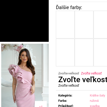
Zvoľte veľkosť
Zvoľte veľkosť
Zvoľte veľkos
Zvoľte veľkosť
Jednotková
cena:
Kategória
:
Krátke šaty
Farba
:
ružová
Príležitosť
:
svadba
+6