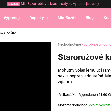
Mia Bazár: objavte krásne šaty za výhodnejšie ceny
Novinka
Výpredaj
Doplnky
Mia Bazár
Blog
Kon
Čo potrebujete nájsť?
aty s volánom
Priemerné
Neohodnotené
Podrobnosti hodno
HĽADAŤ
hodnotenie
produktu
Staroružové k
je
0,0
Odporúčame
z
Mohutný volán lemujúci rame
5
sexi a neprehliadnuteľná. Mat
hviezdičiek.
zipsom.
Môžeme doručiť do:
Zvoľte veľkosť