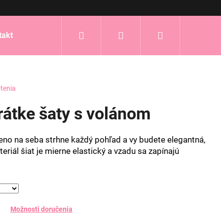
Hľadať
Prihlásenie
Nákupný
takt
košík
tenia
rátke šaty s volánom
no na seba strhne každý pohľad a vy budete elegantná,
eriál šiat je mierne elastický a vzadu sa zapínajú
Možnosti doručenia