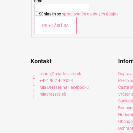
t
Email
i
Súhlasím so
spracúvaním osobných údajov
.
e
PRIHLÁSIŤ SA
Kontakt
Infor
eshop
@
miadresses.sk
Doprava
+421 902 469 024
Prečo n
Mia Dresses na Facebooku
Časté o
miadresses.sk
Vráteni
Spokojn
Bonuso
Hodnot
Obchod
Ochrana