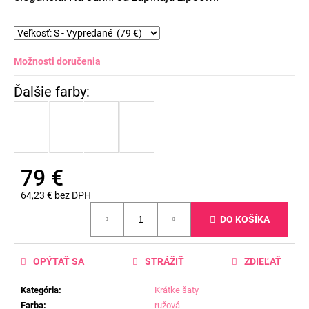
Možnosti doručenia
79 €
64,23 € bez DPH
Jednotková
DO KOŠÍKA
cena:
OPÝTAŤ SA
STRÁŽIŤ
ZDIEĽAŤ
Kategória
:
Krátke šaty
Farba
:
ružová