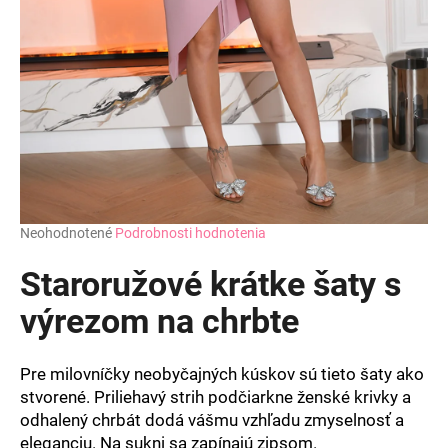
Priemerné
Neohodnotené
Podrobnosti hodnotenia
hodnotenie
produktu
Staroružové krátke šaty s
je
0,0
výrezom na chrbte
z
5
hviezdičiek.
Pre milovníčky neobyčajných kúskov sú tieto šaty ako
stvorené. Priliehavý strih podčiarkne ženské krivky a
odhalený chrbát dodá vášmu vzhľadu zmyselnosť a
eleganciu. Na sukni sa zapínajú zipsom.