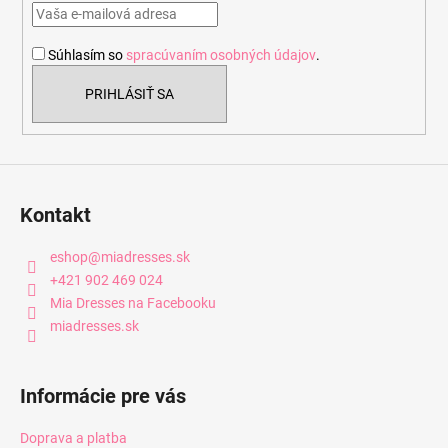
t
i
Súhlasím so
spracúvaním osobných údajov
.
e
PRIHLÁSIŤ SA
Kontakt
eshop
@
miadresses.sk
+421 902 469 024
Mia Dresses na Facebooku
miadresses.sk
Informácie pre vás
Doprava a platba