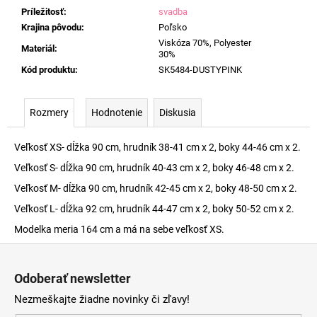
Príležitosť
:
svadba
Krajina pôvodu
:
Poľsko
Viskóza 70%, Polyester
Materiál
:
30%
Kód produktu
:
SK5484-DUSTYPINK
Rozmery
Hodnotenie
Diskusia
Veľkosť XS- dĺžka 90 cm, hrudník 38-41 cm x 2, boky 44-46 cm x 2.
Veľkosť S- dĺžka 90 cm, hrudník 40-43 cm x 2, boky 46-48 cm x 2.
Veľkosť M- dĺžka 90 cm, hrudník 42-45 cm x 2, boky 48-50 cm x 2.
Veľkosť L- dĺžka 92 cm, hrudník 44-47 cm x 2, boky 50-52 cm x 2.
Modelka meria 164 cm a má na sebe veľkosť XS.
Z
á
Odoberať newsletter
p
Nezmeškajte žiadne novinky či zľavy!
ä