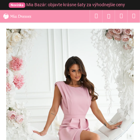
K
Prejsť
Mia Bazár: objavte krásne šaty za výhodnejšie ceny
Novinka
na
o
obsah
Hľadať
Nákup
M
Prihláseni
Späť
Späť
š
í
košík
Č
k
o
p
o
t
r
e
b
u
j
e
t
e
n