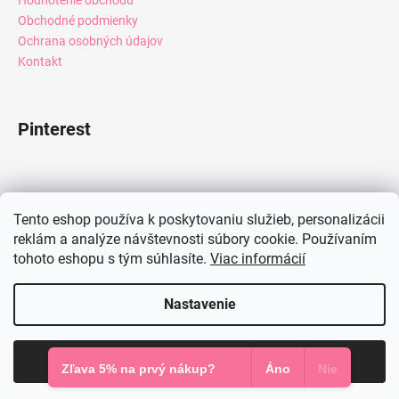
Obchodné podmienky
Ochrana osobných údajov
Kontakt
Pinterest
Facebook
Tento eshop používa k poskytovaniu služieb, personalizácii
reklám a analýze návštevnosti súbory cookie. Používaním
tohoto eshopu s tým súhlasíte.
Viac informácií
Instagram
Nastavenie
Vytvoril Shoptet
Súhlasím
Copyright 2026
Mia Dresses
. Všetky práva vyhradené.
Zľava 5% na prvý nákup?
Áno
Nie