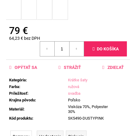
79 €
64,23 € bez DPH
Jednotková
DO KOŠÍKA
cena:
OPÝTAŤ SA
STRÁŽIŤ
ZDIEĽAŤ
Kategória
:
Krátke šaty
Farba
:
ružová
Príležitosť
:
svadba
Krajina pôvodu
:
Poľsko
Viskóza 70%, Polyester
Materiál
:
30%
Kód produktu
:
SK5490-DUSTYPINK