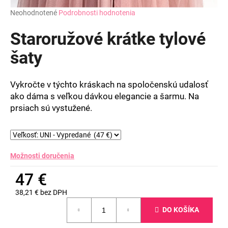
Priemerné
Neohodnotené
Podrobnosti hodnotenia
hodnotenie
produktu
Staroružové krátke tylové
je
0,0
šaty
z
5
hviezdičiek.
Vykročte v týchto kráskach na spoločenskú udalosť
ako dáma s veľkou dávkou elegancie a šarmu. Na
prsiach sú vystužené.
Možnosti doručenia
47 €
38,21 € bez DPH
Jednotková
DO KOŠÍKA
cena: