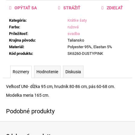
OPÝTAŤ SA
STRÁŽIŤ
ZDIEĽAŤ
Kategória
:
Krátke šaty
Farba
:
ružová
Príležitosť
:
svadba
Krajina pôvodu
:
Taliansko
Materiál
:
Polyester 95%, Elastan 5%
Kód produktu
:
SK6260-DUSTYPINK
Rozmery
Hodnotenie
Diskusia
Veľkosť UNI- dĺžka 95 cm, hrudník 80-86 cm, pás 60-68 cm.
Modelka meria 165 cm.
Z
á