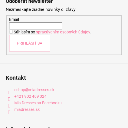
Odoberať newsletter
p
Nezmeškajte žiadne novinky či zľavy!
ä
t
Email
i
Súhlasím so
spracúvaním osobných údajov
.
e
PRIHLÁSIŤ SA
Kontakt
eshop
@
miadresses.sk
+421 902 469 024
Mia Dresses na Facebooku
miadresses.sk