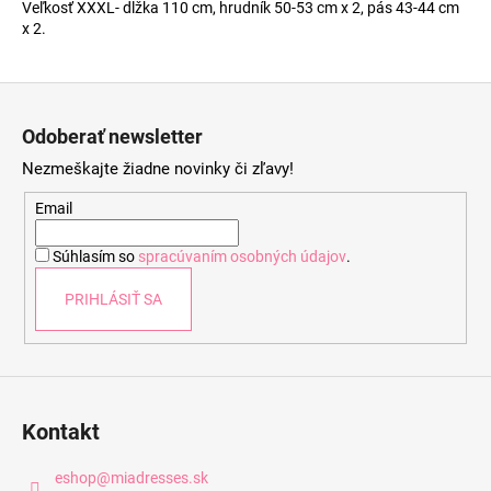
Veľkosť XXXL- dĺžka 110 cm, hrudník 50-53 cm x 2, pás 43-44 cm
x 2.
Z
á
Odoberať newsletter
p
Nezmeškajte žiadne novinky či zľavy!
ä
t
Email
i
Súhlasím so
spracúvaním osobných údajov
.
e
PRIHLÁSIŤ SA
Kontakt
eshop
@
miadresses.sk