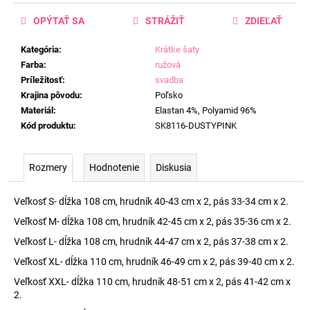
OPÝTAŤ SA
STRÁŽIŤ
ZDIEĽAŤ
Kategória
:
Krátke šaty
Farba
:
ružová
Príležitosť
:
svadba
Krajina pôvodu
:
Poľsko
Materiál
:
Elastan 4%, Polyamid 96%
Kód produktu
:
SK8116-DUSTYPINK
Rozmery
Hodnotenie
Diskusia
Veľkosť S- dĺžka 108 cm, hrudník 40-43 cm x 2, pás 33-34 cm x 2.
Veľkosť M- dĺžka 108 cm, hrudník 42-45 cm x 2, pás 35-36 cm x 2.
Veľkosť L- dĺžka 108 cm, hrudník 44-47 cm x 2, pás 37-38 cm x 2.
Veľkosť XL- dĺžka 110 cm, hrudník 46-49 cm x 2, pás 39-40 cm x 2.
Veľkosť XXL- dĺžka 110 cm, hrudník 48-51 cm x 2, pás 41-42 cm x
2.