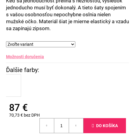
Keď sa jednoduchosť prelína s nežnosťou, výsledok
jednoducho musí byť dokonalý. A tieto šaty spojením
s vašou osobnosťou nepochybne oslnia nielen
mužské očko. Materiál šiat je mierne elastický a vzadu
sa zapínajú zipsom.
Možnosti doručenia
87 €
70,73 € bez DPH
Jednotková
DO KOŠÍKA
cena: