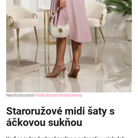
Priemerné
Neohodnotené
Podrobnosti hodnotenia
hodnotenie
produktu
Staroružové midi šaty s
je
0,0
áčkovou sukňou
z
5
hviezdičiek.