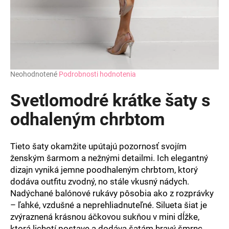
Priemerné
Neohodnotené
Podrobnosti hodnotenia
hodnotenie
produktu
Svetlomodré krátke šaty s
je
0,0
odhaleným chrbtom
z
5
hviezdičiek.
Tieto šaty okamžite upútajú pozornosť svojím
ženským šarmom a nežnými detailmi. Ich elegantný
dizajn vyniká jemne poodhaleným chrbtom, ktorý
dodáva outfitu zvodný, no stále vkusný nádych.
Nadýchané balónové rukávy pôsobia ako z rozprávky
– ľahké, vzdušné a neprehliadnuteľné. Silueta šiat je
zvýraznená krásnou áčkovou sukňou v mini dĺžke,
ktorá lichotí postave a dodáva šatám hravý šmrnc.