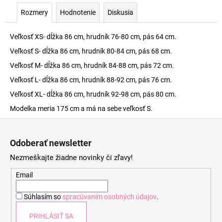
Rozmery
Hodnotenie
Diskusia
Veľkosť XS- dĺžka 86 cm, hrudník 76-80 cm, pás 64 cm.
Veľkosť S- dĺžka 86 cm, hrudník 80-84 cm, pás 68 cm.
Veľkosť M- dĺžka 86 cm, hrudník 84-88 cm, pás 72 cm.
Veľkosť L- dĺžka 86 cm, hrudník 88-92 cm, pás 76 cm.
Veľkosť XL- dĺžka 86 cm, hrudník 92-98 cm, pás 80 cm.
Modelka meria 175 cm a má na sebe veľkosť S.
Z
á
Odoberať newsletter
p
Nezmeškajte žiadne novinky či zľavy!
ä
t
Email
i
Súhlasím so
spracúvaním osobných údajov
.
e
PRIHLÁSIŤ SA