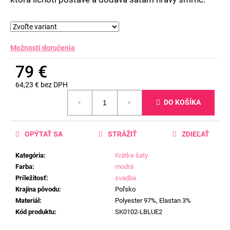
Možnosti doručenia
79 €
64,23 € bez DPH
Jednotková
DO KOŠÍKA
cena:
OPÝTAŤ SA
STRÁŽIŤ
ZDIEĽAŤ
Kategória
:
Krátke šaty
Farba
:
modrá
Príležitosť
:
svadba
Krajina pôvodu
:
Poľsko
Materiál
:
Polyester 97%, Elastan 3%
Kód produktu
:
SK0102-LBLUE2