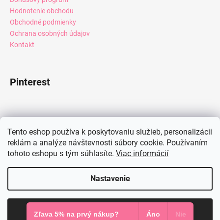
Hodnotenie obchodu
Obchodné podmienky
Ochrana osobných údajov
Kontakt
Pinterest
Facebook
Tento eshop používa k poskytovaniu služieb, personalizácii
reklám a analýze návštevnosti súbory cookie. Používaním
tohoto eshopu s tým súhlasíte.
Viac informácií
Instagram
Nastavenie
Vytvoril Shoptet
Súhlasím
Copyright 2026
Mia Dresses
. Všetky práva vyhradené.
Zľava 5% na prvý nákup?
Áno
Nie