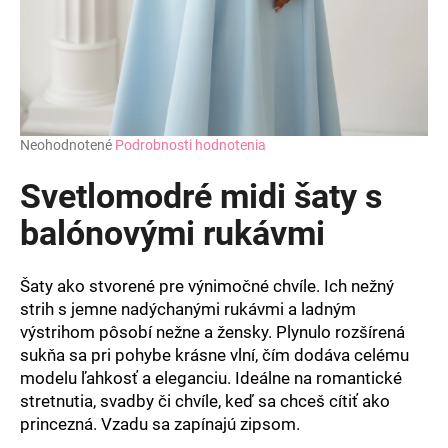
Priemerné
Neohodnotené
Podrobnosti hodnotenia
hodnotenie
produktu
Svetlomodré midi šaty s
je
0,0
balónovými rukávmi
z
5
hviezdičiek.
Šaty ako stvorené pre výnimočné chvíle. Ich nežný
strih s jemne nadýchanými rukávmi a ladným
výstrihom pôsobí nežne a žensky. Plynulo rozšírená
sukňa sa pri pohybe krásne vlní, čím dodáva celému
modelu ľahkosť a eleganciu. Ideálne na romantické
stretnutia, svadby či chvíle, keď sa chceš cítiť ako
princezná. Vzadu sa zapínajú zipsom.