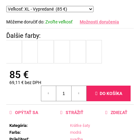
Môžeme doručiť do:
Zvoľte veľkosť
Možnosti doručenia
85 €
69,11 € bez DPH
Jednotková
DO KOŠÍKA
cena:
OPÝTAŤ SA
STRÁŽIŤ
ZDIEĽAŤ
Kategória
:
Krátke šaty
Farba
:
modrá
Príležitosť
:
svadba