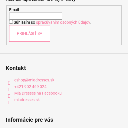
ä
t
Email
i
Súhlasím so
spracúvaním osobných údajov
.
e
PRIHLÁSIŤ SA
Kontakt
eshop
@
miadresses.sk
+421 902 469 024
Mia Dresses na Facebooku
miadresses.sk
Informácie pre vás