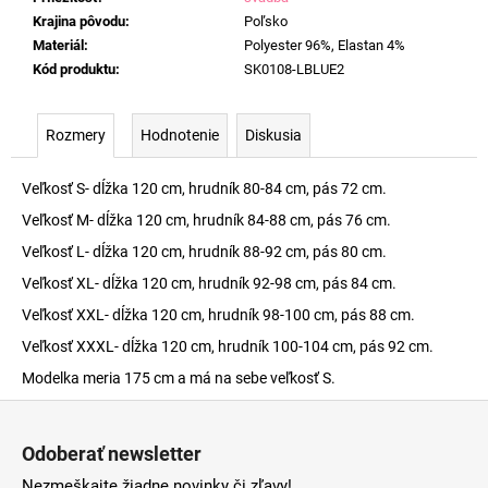
Krajina pôvodu
:
Poľsko
Materiál
:
Polyester 96%, Elastan 4%
Kód produktu
:
SK0108-LBLUE2
Rozmery
Hodnotenie
Diskusia
Veľkosť S- dĺžka 120 cm, hrudník 80-84 cm, pás 72 cm.
Veľkosť M- dĺžka 120 cm, hrudník 84-88 cm, pás 76 cm.
Veľkosť L- dĺžka 120 cm, hrudník 88-92 cm, pás 80 cm.
Veľkosť XL- dĺžka 120 cm, hrudník 92-98 cm, pás 84 cm.
Veľkosť XXL- dĺžka 120 cm, hrudník 98-100 cm, pás 88 cm.
Veľkosť XXXL- dĺžka 120 cm, hrudník 100-104 cm, pás 92 cm.
Modelka meria 175 cm a má na sebe veľkosť S.
Z
á
Odoberať newsletter
p
Nezmeškajte žiadne novinky či zľavy!