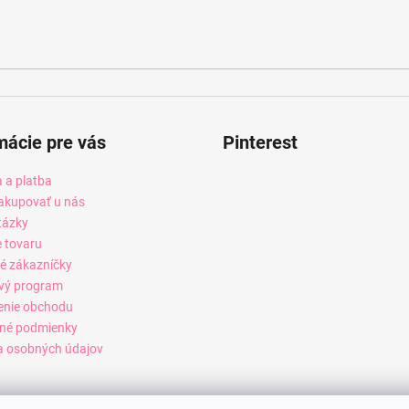
mácie pre vás
Pinterest
 a platba
akupovať u nás
tázky
e tovaru
é zákazníčky
vý program
enie obchodu
né podmienky
 osobných údajov