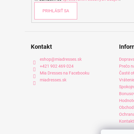
e
PRIHLÁSIŤ SA
Kontakt
Infor
eshop
@
miadresses.sk
Doprava
+421 902 469 024
Prečo n
Mia Dresses na Facebooku
Časté o
miadresses.sk
Vráteni
Spokojn
Bonuso
Hodnot
Obchod
Ochrana
Kontakt