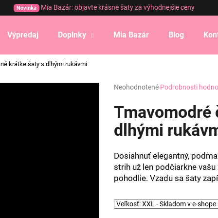
Mia Bazár: objavte krásne šaty za výhodnejšie ceny
Novinka
Výpredaj
Doplnky
Mia Bazár
Blog
Kon
Čo potrebujete nájsť?
é krátke šaty s dlhými rukávmi
Priemerné
Neohodnotené
Podrobnosti hodno
HĽADAŤ
hodnotenie
produktu
Tmavomodré č
je
0,0
dlhými rukáv
Odporúčame
z
5
hviezdičiek.
Dosiahnuť elegantný, podman
strih už len podčiarkne vašu
pohodlie. Vzadu sa šaty zap