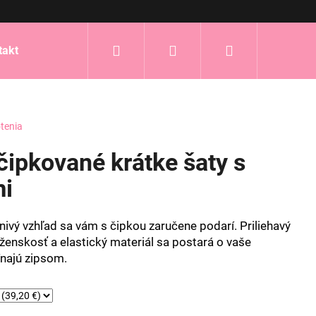
Hľadať
Prihlásenie
Nákupný
takt
košík
tenia
ipkované krátke šaty s
mi
ivý vzhľad sa vám s čipkou zaručene podarí. Priliehavý
 ženskosť a elastický materiál sa postará o vaše
ínajú zipsom.