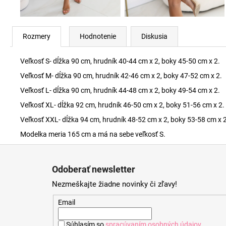
Rozmery
Hodnotenie
Diskusia
Veľkosť S- dĺžka 90 cm, hrudník 40-44 cm x 2, boky 45-50 cm x 2.
Veľkosť M- dĺžka 90 cm, hrudník 42-46 cm x 2, boky 47-52 cm x 2.
Veľkosť L- dĺžka 90 cm, hrudník 44-48 cm x 2, boky 49-54 cm x 2.
Veľkosť XL- dĺžka 92 cm, hrudník 46-50 cm x 2, boky 51-56 cm x 2.
Veľkosť XXL- dĺžka 94 cm, hrudník 48-52 cm x 2, boky 53-58 cm x 2
Modelka meria 165 cm a má na sebe veľkosť S.
Z
á
Odoberať newsletter
p
Nezmeškajte žiadne novinky či zľavy!
ä
t
Email
i
Súhlasím so
spracúvaním osobných údajov
.