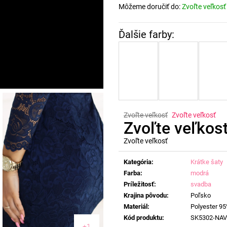
Môžeme doručiť do:
Zvoľte veľkosť
Zvoľte veľkosť
Zvoľte veľkosť
Zvoľte veľkos
Zvoľte veľkosť
Jednotková
cena:
Kategória
:
Krátke šaty
Farba
:
modrá
Príležitosť
:
svadba
Krajina pôvodu
:
Poľsko
Materiál
:
Polyester 95
Kód produktu
:
SK5302-NA
+1