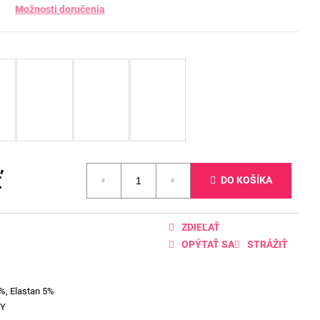
Možnosti doručenia
ť
DO KOŠÍKA
ZDIEĽAŤ
OPÝTAŤ SA
STRÁŽIŤ
%, Elastan 5%
VY