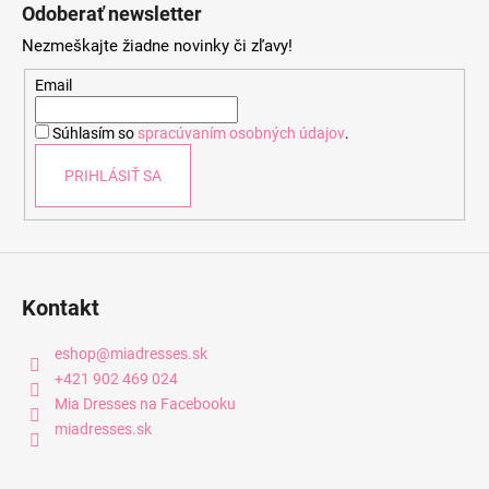
á
Odoberať newsletter
p
Nezmeškajte žiadne novinky či zľavy!
ä
t
Email
i
Súhlasím so
spracúvaním osobných údajov
.
e
PRIHLÁSIŤ SA
Kontakt
eshop
@
miadresses.sk
+421 902 469 024
Mia Dresses na Facebooku
miadresses.sk