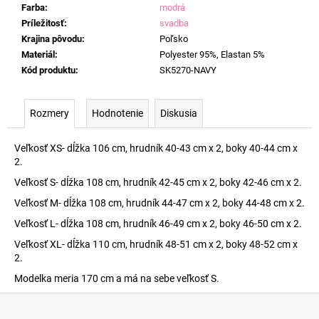
Farba
:
modrá
Príležitosť
:
svadba
Krajina pôvodu
:
Poľsko
Materiál
:
Polyester 95%, Elastan 5%
Kód produktu
:
SK5270-NAVY
Rozmery
Hodnotenie
Diskusia
Veľkosť XS- dĺžka 106 cm, hrudník 40-43 cm x 2, boky 40-44 cm x
2.
Veľkosť S- dĺžka 108 cm, hrudník 42-45 cm x 2, boky 42-46 cm x 2.
Veľkosť M- dĺžka 108 cm, hrudník 44-47 cm x 2, boky 44-48 cm x 2.
Veľkosť L- dĺžka 108 cm, hrudník 46-49 cm x 2, boky 46-50 cm x 2.
Veľkosť XL- dĺžka 110 cm, hrudník 48-51 cm x 2, boky 48-52 cm x
2.
Modelka meria 170 cm a má na sebe veľkosť S.
Z