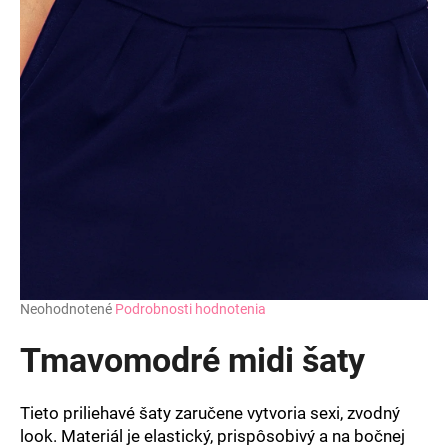
Priemerné
Neohodnotené
Podrobnosti hodnotenia
hodnotenie
produktu
Tmavomodré midi šaty
je
0,0
z
Tieto priliehavé šaty zaručene vytvoria sexi, zvodný
5
look. Materiál je elastický, prispôsobivý a na bočnej
hviezdičiek.