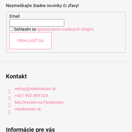
p
Nezmeškajte žiadne novinky či zľavy!
ä
t
Email
i
Súhlasím so
spracúvaním osobných údajov
.
e
PRIHLÁSIŤ SA
Kontakt
eshop
@
miadresses.sk
+421 902 469 024
Mia Dresses na Facebooku
miadresses.sk
Informácie pre vás