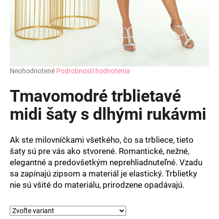
Priemerné
Neohodnotené
Podrobnosti hodnotenia
hodnotenie
produktu
Tmavomodré trblietavé
je
0,0
midi šaty s dlhými rukávmi
z
5
hviezdičiek.
Ak ste milovníčkami všetkého, čo sa trbliece, tieto
šaty sú pre vás ako stvorené. Romantické, nežné,
elegantné a predovšetkým neprehliadnuteľné. Vzadu
sa zapínajú zipsom a materiál je elastický.
Trblietky
nie sú všité do materiálu, prirodzene opadávajú.