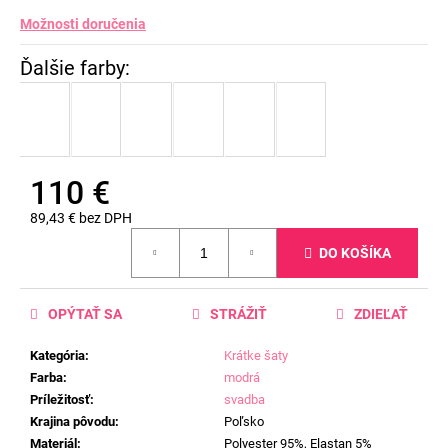
Možnosti doručenia
110 €
89,43 € bez DPH
Jednotková
DO KOŠÍKA
cena:
OPÝTAŤ SA
STRÁŽIŤ
ZDIEĽAŤ
Kategória
:
Krátke šaty
Farba
:
modrá
Príležitosť
:
svadba
Krajina pôvodu
:
Poľsko
Materiál
:
Polyester 95%, Elastan 5%