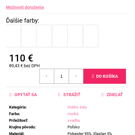
Možnosti doručenia
110 €
89,43 € bez DPH
Jednotková
DO KOŠÍKA
cena:
OPÝTAŤ SA
STRÁŽIŤ
ZDIEĽAŤ
Kategória
:
Krátke šaty
Farba
:
modrá
Príležitosť
:
svadba
Krajina pôvodu
:
Poľsko
Materiál
:
Polyester 95%, Elastan 5%