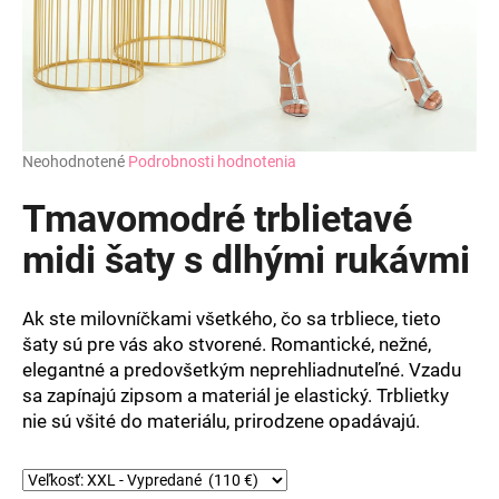
Priemerné
Neohodnotené
Podrobnosti hodnotenia
hodnotenie
produktu
Tmavomodré trblietavé
je
0,0
midi šaty s dlhými rukávmi
z
5
hviezdičiek.
Ak ste milovníčkami všetkého, čo sa trbliece, tieto
šaty sú pre vás ako stvorené. Romantické, nežné,
elegantné a predovšetkým neprehliadnuteľné. Vzadu
sa zapínajú zipsom a materiál je elastický.
Trblietky
nie sú všité do materiálu, prirodzene opadávajú.