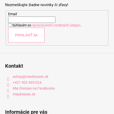
p
Nezmeškajte žiadne novinky či zľavy!
ä
t
Email
i
Súhlasím so
spracúvaním osobných údajov
.
e
PRIHLÁSIŤ SA
Kontakt
eshop
@
miadresses.sk
+421 902 469 024
Mia Dresses na Facebooku
miadresses.sk
Informácie pre vás