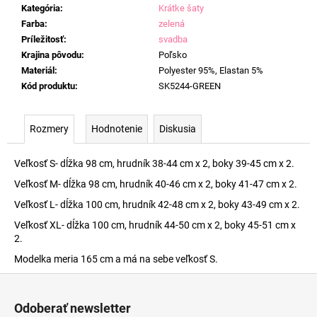
Kategória
:
Krátke šaty
Farba
:
zelená
Príležitosť
:
svadba
Krajina pôvodu
:
Poľsko
Materiál
:
Polyester 95%, Elastan 5%
Kód produktu
:
SK5244-GREEN
Rozmery
Hodnotenie
Diskusia
Veľkosť S- dĺžka 98 cm, hrudník 38-44 cm x 2, boky 39-45 cm x 2.
Veľkosť M- dĺžka 98 cm, hrudník 40-46 cm x 2, boky 41-47 cm x 2.
Veľkosť L- dĺžka 100 cm, hrudník 42-48 cm x 2, boky 43-49 cm x 2.
Veľkosť XL- dĺžka 100 cm, hrudník 44-50 cm x 2, boky 45-51 cm x
2.
Modelka meria 165 cm a má na sebe veľkosť S.
Z
á
Odoberať newsletter