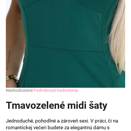
Priemerné
Neohodnotené
Podrobnosti hodnotenia
hodnotenie
produktu
Tmavozelené midi šaty
je
0,0
z
Jednoduché, pohodlné a zároveň sexi. V práci, či na
5
romantickej večeri budete za elegantnú dámu s
hviezdičiek.