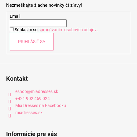
p
Nezmeškajte žiadne novinky či zľavy!
ä
t
Email
i
Súhlasím so
spracúvaním osobných údajov
.
e
PRIHLÁSIŤ SA
Kontakt
eshop
@
miadresses.sk
+421 902 469 024
Mia Dresses na Facebooku
miadresses.sk
Informácie pre vás