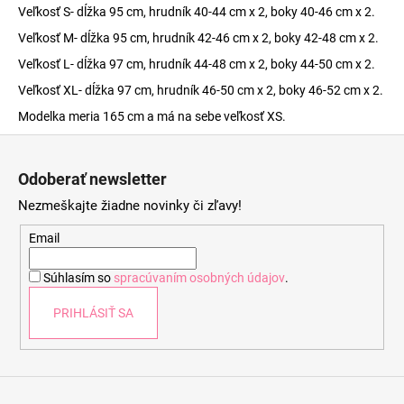
Veľkosť S- dĺžka 95 cm, hrudník 40-44 cm x 2, boky 40-46 cm x 2.
Veľkosť M- dĺžka 95 cm, hrudník 42-46 cm x 2, boky 42-48 cm x 2.
Veľkosť L- dĺžka 97 cm, hrudník 44-48 cm x 2, boky 44-50 cm x 2.
Veľkosť XL- dĺžka 97 cm, hrudník 46-50 cm x 2, boky 46-52 cm x 2.
Modelka meria 165 cm a má na sebe veľkosť XS.
Z
á
Odoberať newsletter
p
Nezmeškajte žiadne novinky či zľavy!
ä
t
Email
i
Súhlasím so
spracúvaním osobných údajov
.
e
PRIHLÁSIŤ SA