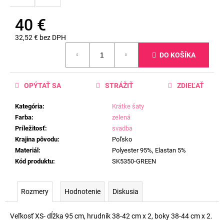
40 €
32,52 € bez DPH
Jednotková
DO KOŠÍKA
cena:
OPÝTAŤ SA
STRÁŽIŤ
ZDIEĽAŤ
Kategória
:
Krátke šaty
Farba
:
zelená
Príležitosť
:
svadba
Krajina pôvodu
:
Poľsko
Materiál
:
Polyester 95%, Elastan 5%
Kód produktu
:
SK5350-GREEN
Rozmery
Hodnotenie
Diskusia
Veľkosť XS- dĺžka 95 cm, hrudník 38-42 cm x 2, boky 38-44 cm x 2.