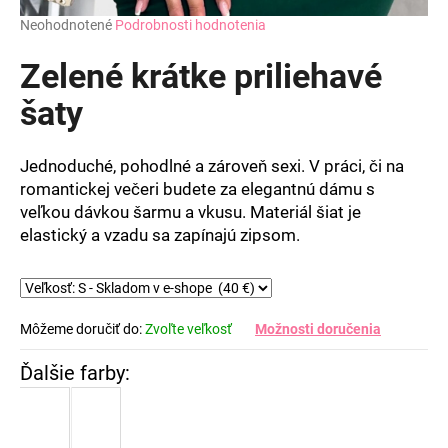
Priemerné
Neohodnotené
Podrobnosti hodnotenia
hodnotenie
produktu
Zelené krátke priliehavé
je
0,0
šaty
z
5
hviezdičiek.
Jednoduché, pohodlné a zároveň sexi. V práci, či na
romantickej večeri budete za elegantnú dámu s
veľkou dávkou šarmu a vkusu. Materiál šiat je
elastický a vzadu sa zapínajú zipsom.
Môžeme doručiť do:
Zvoľte veľkosť
Možnosti doručenia