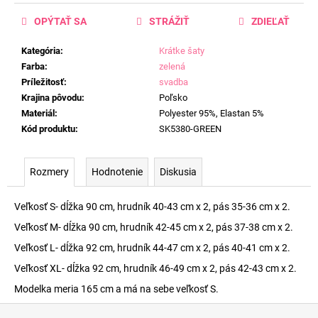
OPÝTAŤ SA
STRÁŽIŤ
ZDIEĽAŤ
Kategória
:
Krátke šaty
Farba
:
zelená
Príležitosť
:
svadba
Krajina pôvodu
:
Poľsko
Materiál
:
Polyester 95%, Elastan 5%
Kód produktu
:
SK5380-GREEN
Rozmery
Hodnotenie
Diskusia
Veľkosť S- dĺžka 90 cm, hrudník 40-43 cm x 2, pás 35-36 cm x 2.
Veľkosť M- dĺžka 90 cm, hrudník 42-45 cm x 2, pás 37-38 cm x 2.
Veľkosť L- dĺžka 92 cm, hrudník 44-47 cm x 2, pás 40-41 cm x 2.
Veľkosť XL- dĺžka 92 cm, hrudník 46-49 cm x 2, pás 42-43 cm x 2.
Modelka meria 165 cm a má na sebe veľkosť S.
Z