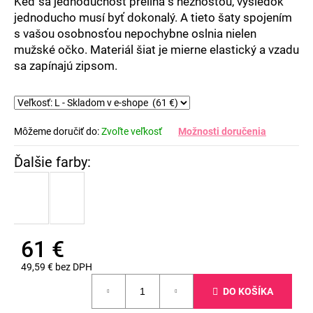
Keď sa jednoduchosť prelína s nežnosťou, výsledok
jednoducho musí byť dokonalý. A tieto šaty spojením
s vašou osobnosťou nepochybne oslnia nielen
mužské očko. Materiál šiat je mierne elastický a vzadu
sa zapínajú zipsom.
Môžeme doručiť do:
Zvoľte veľkosť
Možnosti doručenia
61 €
49,59 € bez DPH
Jednotková
DO KOŠÍKA
cena: