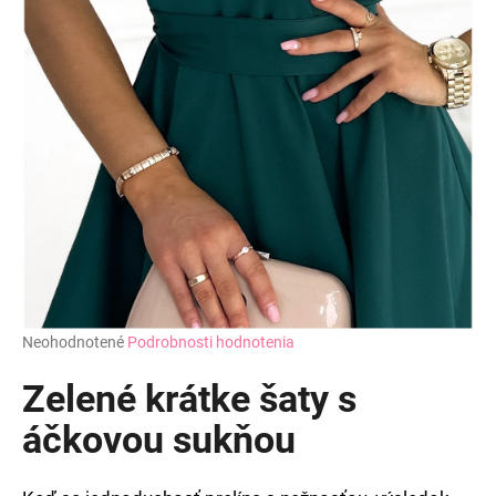
Priemerné
Neohodnotené
Podrobnosti hodnotenia
hodnotenie
produktu
Zelené krátke šaty s
je
0,0
áčkovou sukňou
z
5
hviezdičiek.