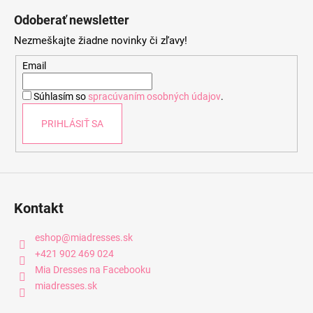
á
Odoberať newsletter
p
Nezmeškajte žiadne novinky či zľavy!
ä
t
Email
i
Súhlasím so
spracúvaním osobných údajov
.
e
PRIHLÁSIŤ SA
Kontakt
eshop
@
miadresses.sk
+421 902 469 024
Mia Dresses na Facebooku
miadresses.sk