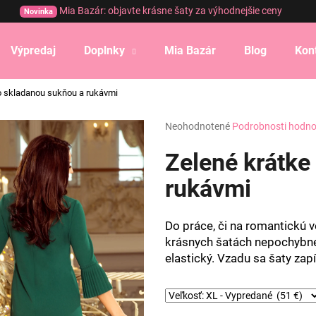
Mia Bazár: objavte krásne šaty za výhodnejšie ceny
Novinka
Výpredaj
Doplnky
Mia Bazár
Blog
Kon
Čo potrebujete nájsť?
o skladanou sukňou a rukávmi
Priemerné
Neohodnotené
Podrobnosti hodno
HĽADAŤ
hodnotenie
produktu
Zelené krátke
je
0,0
rukávmi
Odporúčame
z
5
hviezdičiek.
Do práce, či na romantickú v
krásnych šatách nepochybne. 
elastický. Vzadu sa šaty zap