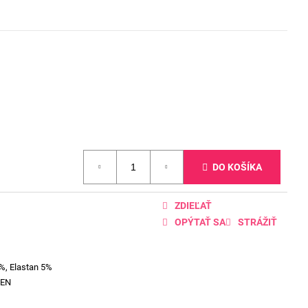
DO KOŠÍKA
ZDIEĽAŤ
OPÝTAŤ SA
STRÁŽIŤ
%, Elastan 5%
EEN