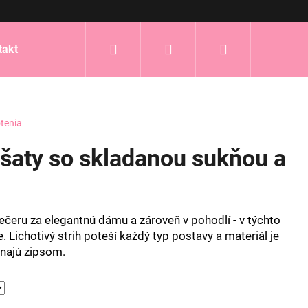
Hľadať
Prihlásenie
Nákupný
takt
košík
tenia
 šaty so skladanou sukňou a
ečeru za elegantnú dámu a zároveň v pohodlí - v týchto
Lichotivý strih poteší každý typ postavy a materiál je
ínajú zipsom.