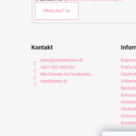
e
PRIHLÁSIŤ SA
Kontakt
Infor
eshop
@
miadresses.sk
Doprava
+421 902 469 024
Prečo n
Mia Dresses na Facebooku
Časté o
miadresses.sk
Vráteni
Spokojn
Bonuso
Hodnot
Obchod
Ochrana
Kontakt