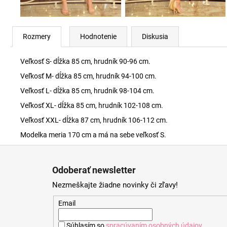
Rozmery
Hodnotenie
Diskusia
Veľkosť S- dĺžka 85 cm, hrudník 90-96 cm.
Veľkosť M- dĺžka 85 cm, hrudník 94-100 cm.
Veľkosť L- dĺžka 85 cm, hrudník 98-104 cm.
Veľkosť XL- dĺžka 85 cm, hrudník 102-108 cm.
Veľkosť XXL- dĺžka 87 cm, hrudník 106-112 cm.
Modelka meria 170 cm a má na sebe veľkosť S.
Z
á
Odoberať newsletter
p
Nezmeškajte žiadne novinky či zľavy!
ä
t
Email
i
Súhlasím so
spracúvaním osobných údajov
.