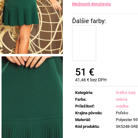
Možnosti doručenia
51 €
41,46 € bez DPH
Jednotková
cena:
Kategória
:
Krátke šaty
Farba
:
zelená
Príležitosť
:
svadba
Krajina pôvodu
:
Poľsko
Materiál
:
Polyester 95
Kód produktu
:
SK5248-GR