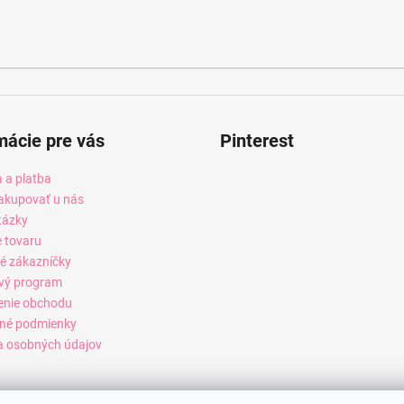
mácie pre vás
Pinterest
 a platba
akupovať u nás
tázky
e tovaru
é zákazníčky
vý program
enie obchodu
né podmienky
 osobných údajov