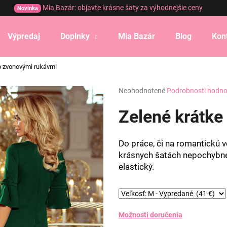
Mia Bazár: objavte krásne šaty za výhodnejšie ceny
Novinka
Výpredaj
Doplnky
Mia Bazár
Blog
Kon
Čo potrebujete nájsť?
o zvonovými rukávmi
Priemerné
Neohodnotené
Podrobnosti hodno
HĽADAŤ
hodnotenie
produktu
Zelené krátke
je
0,0
Odporúčame
z
Do práce, či na romantickú v
5
krásnych šatách nepochybne. 
hviezdičiek.
elastický.
Možnosti doručenia