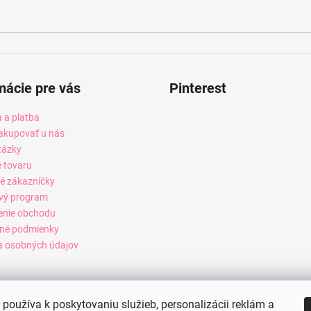
mácie pre vás
Pinterest
 a platba
akupovať u nás
tázky
e tovaru
é zákazníčky
vý program
enie obchodu
né podmienky
 osobných údajov
používa k poskytovaniu služieb, personalizácii reklám a