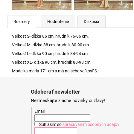
Rozmery
Hodnotenie
Diskusia
Veľkosť S- dĺžka 86 cm, hrudník 76-86 cm.
Veľkosť M- dĺžka 88 cm, hrudník 80-90 cm.
Veľkosť L- dĺžka 90 cm, hrudník 84-94 cm.
Veľkosť XL- dĺžka 90 cm, hrudník 88-98 cm.
Modelka meria 171 cm a má na sebe veľkosť S.
Z
á
Odoberať newsletter
p
Nezmeškajte žiadne novinky či zľavy!
ä
t
Email
i
Súhlasím so
spracúvaním osobných údajov
.
e