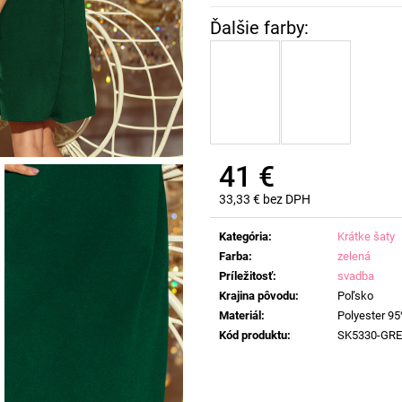
41 €
33,33 € bez DPH
Jednotková
cena:
Kategória
:
Krátke šaty
Farba
:
zelená
Príležitosť
:
svadba
Krajina pôvodu
:
Poľsko
Materiál
:
Polyester 95
Kód produktu
:
SK5330-GR