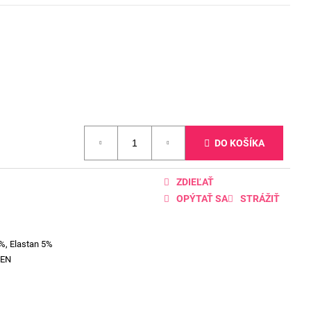
DO KOŠÍKA
ZDIEĽAŤ
OPÝTAŤ SA
STRÁŽIŤ
%, Elastan 5%
EEN