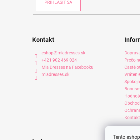
PRIHLÁSIŤ SA
Kontakt
Infor
eshop
@
miadresses.sk
Doprava
+421 902 469 024
Prečo n
Mia Dresses na Facebooku
Časté o
miadresses.sk
Vráteni
Spokojn
Bonuso
Hodnot
Obchod
Ochrana
Kontakt
Tento eshop 