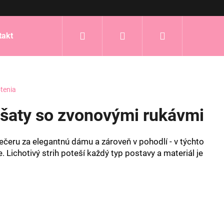
Hľadať
Prihlásenie
Nákupný
takt
košík
tenia
 šaty so zvonovými rukávmi
ečeru za elegantnú dámu a zároveň v pohodlí - v týchto
Lichotivý strih poteší každý typ postavy a materiál je