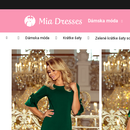
K
Prejsť
na
o
obsah
Späť
Späť
š
Dámska móda
do
do
í
obchodu
obchodu
k
Domov
Dámska móda
Krátke šaty
Zelené krátke šaty s