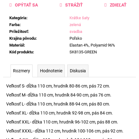
OPÝTAŤ SA
STRÁŽIŤ
ZDIEĽAŤ
Kategória
:
Krátke šaty
Farba
:
zelená
Príležitosť
:
svadba
Krajina pôvodu
:
Poľsko
Materiál
:
Elastan 4%, Polyamid 96%
Kód produktu
:
SK8135-GREEN
Rozmery
Hodnotenie
Diskusia
Veľkosť S- dĺžka 110 cm, hrudník 80-86 cm, pás 72 cm.
Veľkosť M- dĺžka 110 cm, hrudník 84-90 cm, pás 76 cm.
Veľkosť L- dĺžka 110 cm, hrudník 88-94 cm, pás 80 cm.
Veľkosť XL- dĺžka 110 cm, hrudník 92-98 cm, pás 84 cm.
Veľkosť XXL- dĺžka 110 cm, hrudník 96-102 cm, pás 88 cm.
Veľkosť XXXL- dĺžka 112 cm, hrudník 100-106 cm, pás 92 cm.