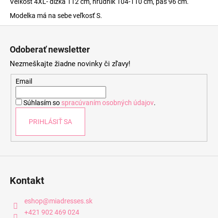
Veľkosť 4XL- dĺžka 112 cm, hrudník 104-110 cm, pás 96 cm.
Modelka má na sebe veľkosť S.
Z
á
Odoberať newsletter
p
Nezmeškajte žiadne novinky či zľavy!
ä
t
Email
i
Súhlasím so
spracúvaním osobných údajov
.
e
PRIHLÁSIŤ SA
Kontakt
eshop
@
miadresses.sk
+421 902 469 024