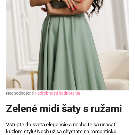
Priemerné
Neohodnotené
Podrobnosti hodnotenia
hodnotenie
produktu
Zelené midi šaty s ružami
je
0,0
z
Vstúpte do sveta elegancie a nechajte sa unášať
5
kúzlom štýlu! Nech už sa chystáte na romantickú
hviezdičiek.