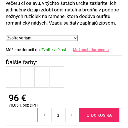
večeru či oslavu, v týchto šatách určite zažiarite. Ich
jedinečný dizajn zdobí odnímateľná brošňa v podobe
nežných ružičiek na ramene, ktorá dodáva outfitu
romantický nádych. Vzadu sa šaty zapínajú zipsom.
Môžeme doručiť do:
Zvoľte veľkosť
Možnosti doručenia
96 €
78,05 € bez DPH
Jednotková
DO KOŠÍKA
cena: