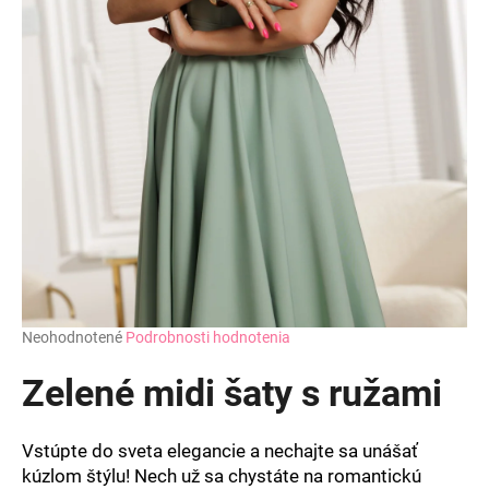
Priemerné
Neohodnotené
Podrobnosti hodnotenia
hodnotenie
produktu
Zelené midi šaty s ružami
je
0,0
z
Vstúpte do sveta elegancie a nechajte sa unášať
5
kúzlom štýlu! Nech už sa chystáte na romantickú
hviezdičiek.