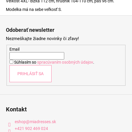
Veľkosť 4XL- dĺžka 112 cm, hrudník 104-110 cm, pás 96 cm.
Modelka má na sebe veľkosť S.
Z
á
Odoberať newsletter
p
Nezmeškajte žiadne novinky či zľavy!
ä
t
Email
i
Súhlasím so
spracúvaním osobných údajov
.
e
PRIHLÁSIŤ SA
Kontakt
eshop
@
miadresses.sk
+421 902 469 024