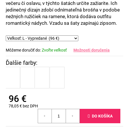
večeru či oslavu, v týchto šatách určite zažiarite. Ich
jedinečný dizajn zdobí odnímateľná brošňa v podobe
nežných ružičiek na ramene, ktorá dodáva outfitu
romantický nádych. Vzadu sa šaty zapínajú zipsom.
Môžeme doručiť do:
Zvoľte veľkosť
Možnosti doručenia
96 €
78,05 € bez DPH
Jednotková
DO KOŠÍKA
cena: