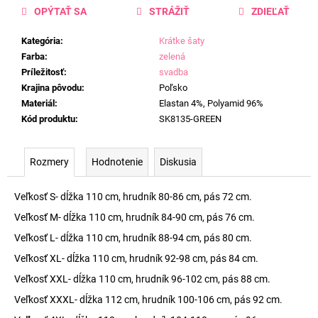
OPÝTAŤ SA
STRÁŽIŤ
ZDIEĽAŤ
Kategória
:
Krátke šaty
Farba
:
zelená
Príležitosť
:
svadba
Krajina pôvodu
:
Poľsko
Materiál
:
Elastan 4%, Polyamid 96%
Kód produktu
:
SK8135-GREEN
Rozmery
Hodnotenie
Diskusia
Veľkosť S- dĺžka 110 cm, hrudník 80-86 cm, pás 72 cm.
Veľkosť M- dĺžka 110 cm, hrudník 84-90 cm, pás 76 cm.
Veľkosť L- dĺžka 110 cm, hrudník 88-94 cm, pás 80 cm.
Veľkosť XL- dĺžka 110 cm, hrudník 92-98 cm, pás 84 cm.
Veľkosť XXL- dĺžka 110 cm, hrudník 96-102 cm, pás 88 cm.
Veľkosť XXXL- dĺžka 112 cm, hrudník 100-106 cm, pás 92 cm.