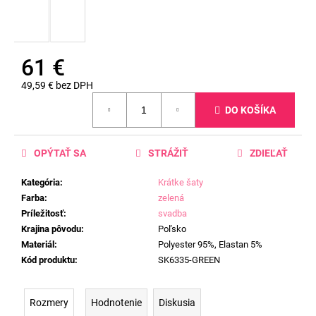
61 €
49,59 € bez DPH
Jednotková
DO KOŠÍKA
cena:
OPÝTAŤ SA
STRÁŽIŤ
ZDIEĽAŤ
Kategória
:
Krátke šaty
Farba
:
zelená
Príležitosť
:
svadba
Krajina pôvodu
:
Poľsko
Materiál
:
Polyester 95%, Elastan 5%
Kód produktu
:
SK6335-GREEN
Rozmery
Hodnotenie
Diskusia