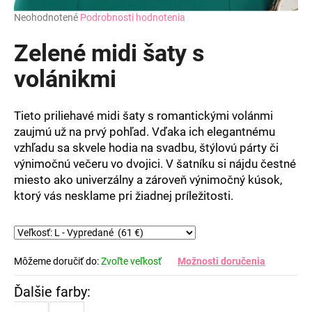
Priemerné
Neohodnotené
Podrobnosti hodnotenia
hodnotenie
produktu
Zelené midi šaty s
je
0,0
volánikmi
z
5
hviezdičiek.
Tieto priliehavé midi šaty s romantickými volánmi
zaujmú už na prvý pohľad. Vďaka ich elegantnému
vzhľadu sa skvele hodia na svadbu, štýlovú párty či
výnimočnú večeru vo dvojici. V šatníku si nájdu čestné
miesto ako univerzálny a zároveň výnimočný kúsok,
ktorý vás nesklame pri žiadnej príležitosti.
Môžeme doručiť do:
Zvoľte veľkosť
Možnosti doručenia