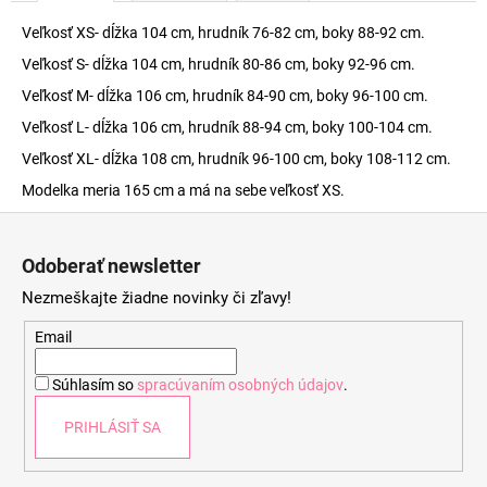
Veľkosť XS- dĺžka 104 cm, hrudník 76-82 cm, boky 88-92 cm.
Veľkosť S- dĺžka 104 cm, hrudník 80-86 cm, boky 92-96 cm.
Veľkosť M- dĺžka 106 cm, hrudník 84-90 cm, boky 96-100 cm.
Veľkosť L- dĺžka 106 cm, hrudník 88-94 cm, boky 100-104 cm.
Veľkosť XL- dĺžka 108 cm, hrudník 96-100 cm, boky 108-112 cm.
Modelka meria 165 cm a má na sebe veľkosť XS.
Z
á
Odoberať newsletter
p
Nezmeškajte žiadne novinky či zľavy!
ä
t
Email
i
Súhlasím so
spracúvaním osobných údajov
.
e
PRIHLÁSIŤ SA