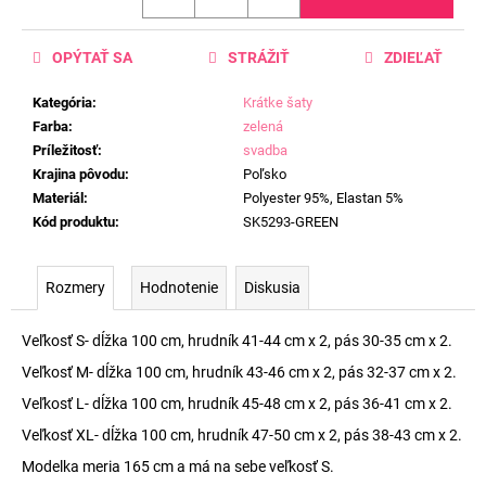
OPÝTAŤ SA
STRÁŽIŤ
ZDIEĽAŤ
Kategória
:
Krátke šaty
Farba
:
zelená
Príležitosť
:
svadba
Krajina pôvodu
:
Poľsko
Materiál
:
Polyester 95%, Elastan 5%
Kód produktu
:
SK5293-GREEN
Rozmery
Hodnotenie
Diskusia
Veľkosť S- dĺžka 100 cm, hrudník 41-44 cm x 2, pás 30-35 cm x 2.
Veľkosť M- dĺžka 100 cm, hrudník 43-46 cm x 2, pás 32-37 cm x 2.
Veľkosť L- dĺžka 100 cm, hrudník 45-48 cm x 2, pás 36-41 cm x 2.
Veľkosť XL- dĺžka 100 cm, hrudník 47-50 cm x 2, pás 38-43 cm x 2.
Modelka meria 165 cm a má na sebe veľkosť S.