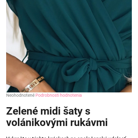
Priemerné
Neohodnotené
Podrobnosti hodnotenia
hodnotenie
produktu
Zelené midi šaty s
je
0,0
volánikovými rukávmi
z
5
hviezdičiek.