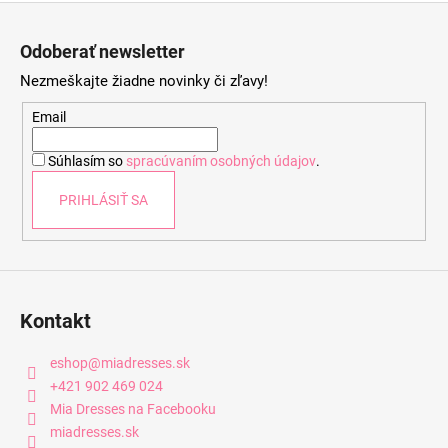
Z
á
Odoberať newsletter
p
Nezmeškajte žiadne novinky či zľavy!
ä
t
Email
i
Súhlasím so
spracúvaním osobných údajov
.
e
PRIHLÁSIŤ SA
Kontakt
eshop
@
miadresses.sk
+421 902 469 024
Mia Dresses na Facebooku
miadresses.sk