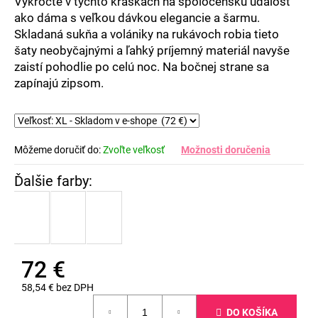
Vykročte v týchto kráskach na spoločenskú udalosť
ako dáma s veľkou dávkou elegancie a šarmu.
Skladaná sukňa a volániky na rukávoch robia tieto
šaty neobyčajnými a ľahký príjemný materiál navyše
zaistí pohodlie po celú noc. Na bočnej strane sa
zapínajú zipsom.
Môžeme doručiť do:
Zvoľte veľkosť
Možnosti doručenia
72 €
58,54 € bez DPH
Jednotková
DO KOŠÍKA
cena: