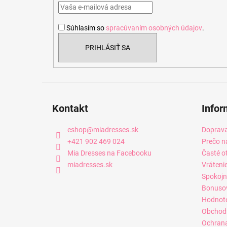
t
i
Súhlasím so
spracúvaním osobných údajov
.
e
PRIHLÁSIŤ SA
Kontakt
Infor
eshop
@
miadresses.sk
Doprava
+421 902 469 024
Prečo n
Mia Dresses na Facebooku
Časté o
miadresses.sk
Vráteni
Spokojn
Bonuso
Hodnot
Obchod
Ochrana