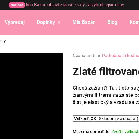
Mia Bazár: objavte krásne šaty za výhodnejšie ceny
Novinka
Výpredaj
Doplnky
Mia Bazár
Blog
Kon
Čo potrebujete nájsť?
šaty
Priemerné
Neohodnotené
Podrobnosti hodno
HĽADAŤ
hodnotenie
produktu
Zlaté flitrova
je
0,0
Odporúčame
z
Chceš zažiariť? Tak tieto š
5
žiarivými flitrami sa zaiste p
hviezdičiek.
šiat je elastický a vzadu sa 
Môžeme doručiť do:
Zvoľte veľkosť