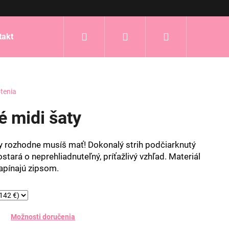
Hľadať
Prihlásenie
Nákupný
takt
košík
tenia
né midi šaty
aty rozhodne musíš mať! Dokonalý strih podčiarknutý
ostará o neprehliadnuteľný, príťažlivý vzhľad. Materiál
zapínajú zipsom.
Možnosti doručenia