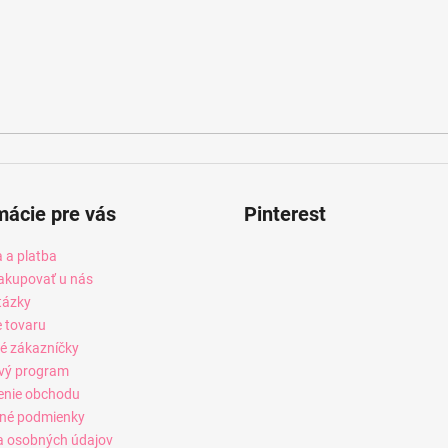
mácie pre vás
Pinterest
 a platba
akupovať u nás
tázky
e tovaru
é zákazníčky
vý program
enie obchodu
né podmienky
 osobných údajov