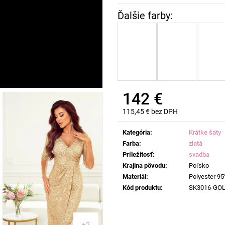
142 €
115,45 € bez DPH
Jednotková
cena:
Kategória
:
Krátke šaty
Farba
:
zlatá
Príležitosť
:
svadba
Krajina pôvodu
:
Poľsko
Materiál
:
Polyester 95
Kód produktu
:
SK3016-GO
+2