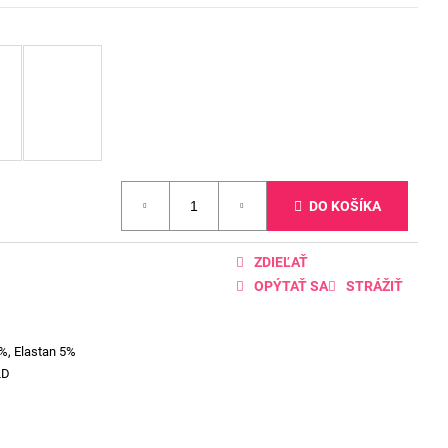
DO KOŠÍKA
ZDIEĽAŤ
OPÝTAŤ SA
STRÁŽIŤ
%, Elastan 5%
LD