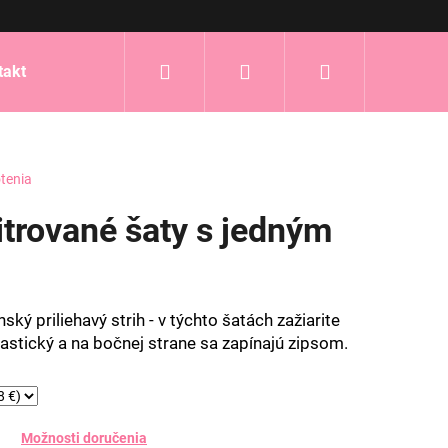
Hľadať
Prihlásenie
Nákupný
takt
košík
tenia
litrované šaty s jedným
ský priliehavý strih - v týchto šatách zažiarite
elastický a na bočnej strane sa zapínajú zipsom.
Možnosti doručenia