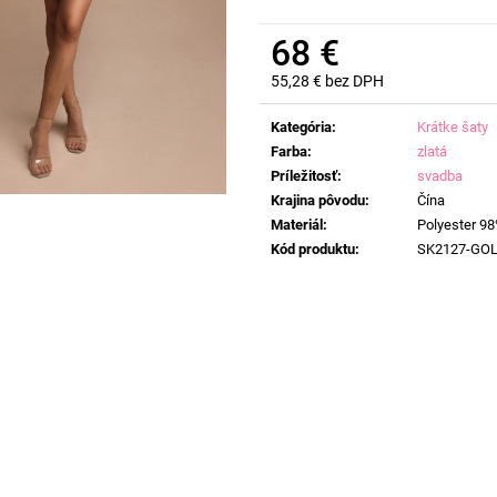
68 €
55,28 € bez DPH
Jednotková
cena:
Kategória
:
Krátke šaty
Farba
:
zlatá
Príležitosť
:
svadba
Krajina pôvodu
:
Čína
Materiál
:
Polyester 9
Kód produktu
:
SK2127-GO