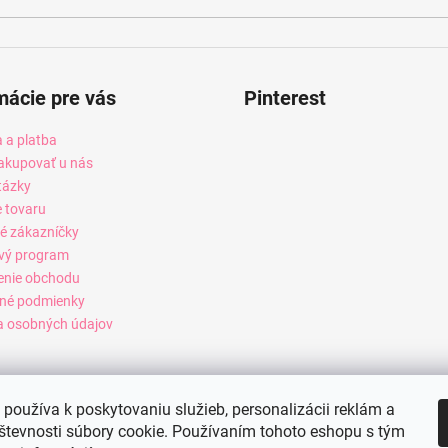
mácie pre vás
Pinterest
 a platba
akupovať u nás
tázky
e tovaru
é zákazníčky
vý program
enie obchodu
né podmienky
 osobných údajov
používa k poskytovaniu služieb, personalizácii reklám a
števnosti súbory cookie. Používaním tohoto eshopu s tým