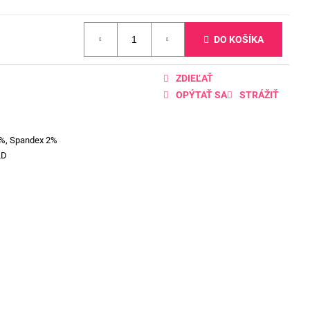
DO KOŠÍKA
ZDIEĽAŤ
OPÝTAŤ SA
STRÁŽIŤ
8%, Spandex 2%
LD