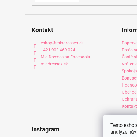
Kontakt
Infor
eshop
@
miadresses.sk
Doprava
+421 902 469 024
Prečo n
Mia Dresses na Facebooku
Časté o
miadresses.sk
Vráteni
Spokojn
Bonuso
Hodnot
Obchod
Ochrana
Kontakt
Tento eshop 
Instagram
analýze náv