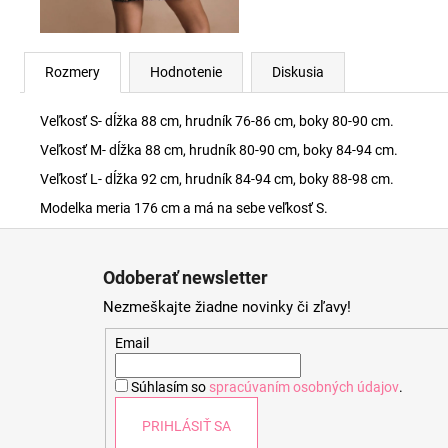
Rozmery
Hodnotenie
Diskusia
Veľkosť S- dĺžka 88 cm, hrudník 76-86 cm, boky 80-90 cm.
Veľkosť M- dĺžka 88 cm, hrudník 80-90 cm, boky 84-94 cm.
Veľkosť L- dĺžka 92 cm, hrudník 84-94 cm, boky 88-98 cm.
Modelka meria 176 cm a má na sebe veľkosť S.
Z
á
Odoberať newsletter
p
Nezmeškajte žiadne novinky či zľavy!
ä
t
Email
i
Súhlasím so
spracúvaním osobných údajov
.
e
PRIHLÁSIŤ SA