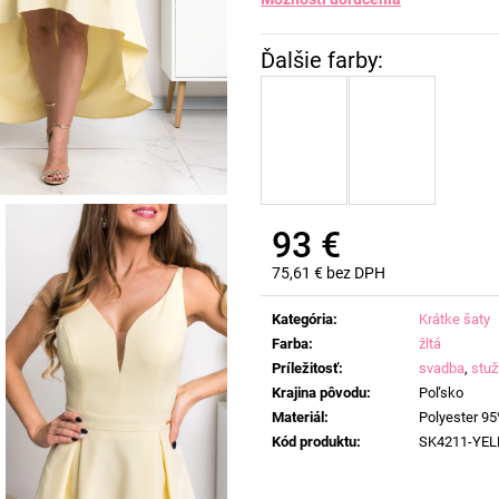
93 €
75,61 € bez DPH
Jednotková
cena:
Kategória
:
Krátke šaty
Farba
:
žltá
Príležitosť
:
svadba
,
stu
Krajina pôvodu
:
Poľsko
Materiál
:
Polyester 95
Kód produktu
:
SK4211-YE