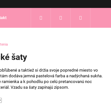
Hľadať
Prihlásenie
Nákupný
takt
košík
tenia
cké šaty
obľúbené a taktiež si držia svoje popredné miesto vo
tám dodáva jemná pastelová farba a nadýchaná sukňa.
é ramienka a k pohodliu po celú pretancovanú noc
eriál. Vzadu sa šaty zapínajú zipsom.