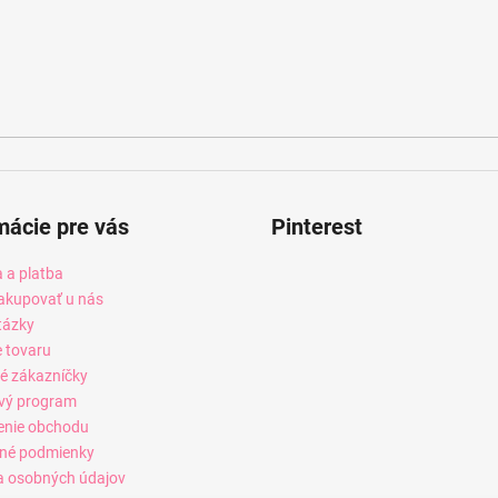
mácie pre vás
Pinterest
 a platba
akupovať u nás
tázky
e tovaru
é zákazníčky
vý program
enie obchodu
né podmienky
 osobných údajov