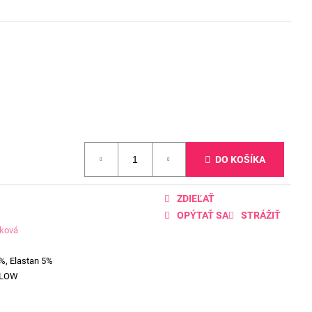
DO KOŠÍKA
ZDIEĽAŤ
OPÝTAŤ SA
STRÁŽIŤ
žková
%, Elastan 5%
LLOW