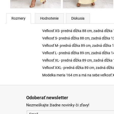
Rozmery
Hodnotenie
Diskusia
Veľkosť XS- predná dĺžka 88 cm, zadná dĺžka
Veľkosť S- predná dĺžka 88 cm, zadná dĺžka 1
Veľkosť M- predná dĺžka 89 cm, zadná dĺžka 
Veľkosť L- predná dĺžka 89 cm, zadná dĺžka 1
Veľkosť XL- predná dĺžka 89 cm, zadná dĺžka
Veľkosť XXL- predná dĺžka 89 cm, zadná dĺžk
Modelka meria 164 cm a má na sebe veľkosť 
Z
á
Odoberať newsletter
p
Nezmeškajte žiadne novinky či zľavy!
ä