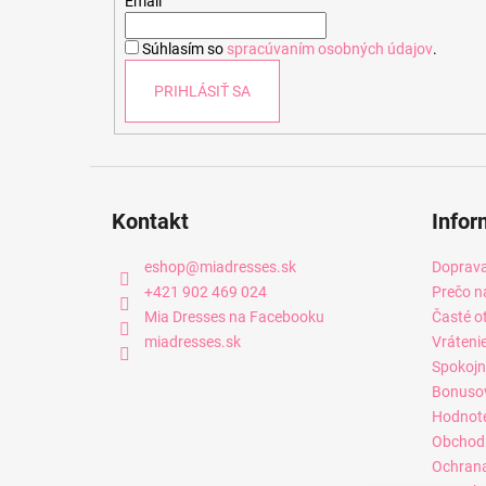
t
Email
i
Súhlasím so
spracúvaním osobných údajov
.
e
PRIHLÁSIŤ SA
Kontakt
Infor
eshop
@
miadresses.sk
Doprava
+421 902 469 024
Prečo n
Mia Dresses na Facebooku
Časté o
miadresses.sk
Vráteni
Spokojn
Bonuso
Hodnot
Obchod
Ochrana