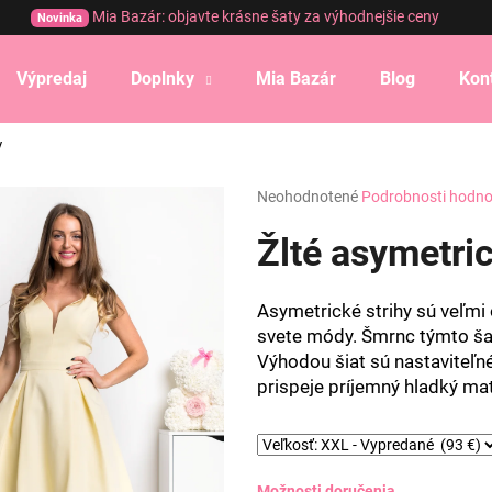
Mia Bazár: objavte krásne šaty za výhodnejšie ceny
Novinka
Výpredaj
Doplnky
Mia Bazár
Blog
Kon
Čo potrebujete nájsť?
y
Priemerné
Neohodnotené
Podrobnosti hodno
HĽADAŤ
hodnotenie
produktu
Žlté asymetri
je
0,0
Odporúčame
z
Asymetrické strihy sú veľmi 
5
svete módy. Šmrnc týmto ša
hviezdičiek.
Výhodou šiat sú nastaviteľn
prispeje príjemný hladký mat
Možnosti doručenia