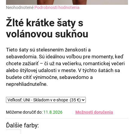
Priemerné
Neohodnotené
Podrobnosti hodnotenia
hodnotenie
produktu
Žlté krátke šaty s
je
0,0
volánovou sukňou
z
5
hviezdičiek.
Tieto šaty sú stelesnením ženskosti a
sebavedomia. Sú ideálnou voľbou pre momenty, keď
chcete zažiariť – či už na večierku, romantickej večeri
alebo štýlovej udalosti v meste. V týchto šatách sa
budete cítiť výnimočne, sebavedomo a
neprehliadnuteľne.
Môžeme doručiť do:
11.8.2026
Možnosti doručenia