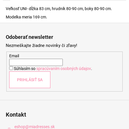
Veľkosť UNI- dĺžka 83 cm, hrudník 80-90 cm, boky 80-90 cm.
Modelka meria 169 cm.
Z
á
Odoberať newsletter
p
Nezmeškajte žiadne novinky či zľavy!
ä
t
Email
i
Súhlasím so
spracúvaním osobných údajov
.
e
PRIHLÁSIŤ SA
Kontakt
eshop
@
miadresses.sk