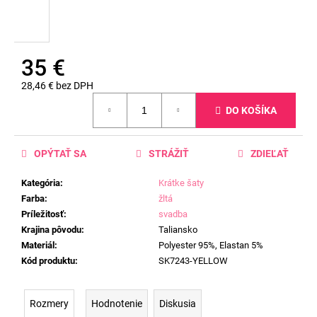
35 €
28,46 € bez DPH
Jednotková
DO KOŠÍKA
cena:
OPÝTAŤ SA
STRÁŽIŤ
ZDIEĽAŤ
Kategória
:
Krátke šaty
Farba
:
žltá
Príležitosť
:
svadba
Krajina pôvodu
:
Taliansko
Materiál
:
Polyester 95%, Elastan 5%
Kód produktu
:
SK7243-YELLOW
Rozmery
Hodnotenie
Diskusia