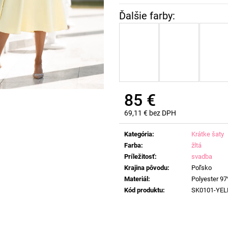
85 €
69,11 € bez DPH
Jednotková
cena:
Kategória
:
Krátke šaty
Farba
:
žltá
Príležitosť
:
svadba
Krajina pôvodu
:
Poľsko
Materiál
:
Polyester 97
Kód produktu
:
SK0101-YE