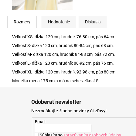
Rozmery
Hodnotenie
Diskusia
Veľkosť XS- dĺžka 120 cm, hrudník 76-80 cm, pás 64 cm.
Veľkosť S- dĺžka 120 cm, hrudník 80-84 cm, pás 68 cm.
Veľkosť M- dĺžka 120 cm, hrudník 84-88 cm, pás 72 cm.
Veľkosť L- dĺžka 120 cm, hrudník 88-92 cm, pás 76 cm.
Veľkosť XL- dĺžka 120 cm, hrudník 92-98 cm, pás 80 cm.
Modelka meria 175 cm a má na sebe veľkosť S.
Z
á
Odoberať newsletter
p
Nezmeškajte žiadne novinky či zľavy!
ä
t
Email
i
Súhlasím so
spracúvaním osobných údajov
.