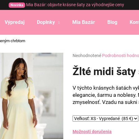
Mia Bazár: objavte krásne šaty za výhodnejšie ceny
Novinka
Výpredaj
Doplnky
Mia Bazár
Blog
Kon
Čo potrebujete nájsť?
aleným chrbtom
Priemerné
Neohodnotené
Podrobnosti hodno
HĽADAŤ
hodnotenie
produktu
Žlté midi šat
je
0,0
Odporúčame
z
V týchto krásnych šatách vy
5
elegancie, šarmu a noblesy.
hviezdičiek.
zmyselnosť. Vzadu na sukni 
Možnosti doručenia