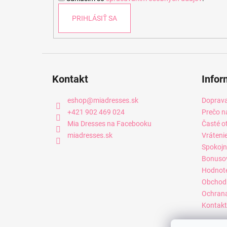
e
PRIHLÁSIŤ SA
Kontakt
Infor
eshop
@
miadresses.sk
Doprava
+421 902 469 024
Prečo n
Mia Dresses na Facebooku
Časté o
miadresses.sk
Vráteni
Spokojn
Bonuso
Hodnot
Obchod
Ochrana
Kontakt