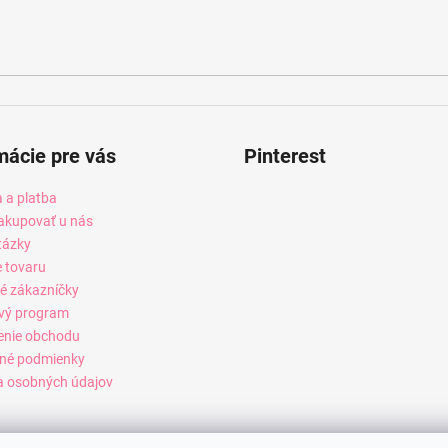
mácie pre vás
Pinterest
 a platba
akupovať u nás
tázky
e tovaru
é zákazníčky
vý program
enie obchodu
né podmienky
 osobných údajov