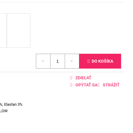
DO KOŠÍKA
ZDIEĽAŤ
OPÝTAŤ SA
STRÁŽIŤ
%, Elastan 3%
LLOW