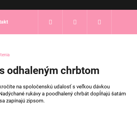
Hľadať
Prihlásenie
Nákupný
takt
košík
tenia
y s odhaleným chrbtom
kročíte na spoločenskú udalosť s veľkou dávkou
 Nadýchané rukávy a poodhalený chrbát dopĺňajú šatám
sa zapínajú zipsom.