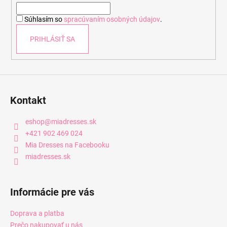
i
Súhlasím so
spracúvaním osobných údajov
.
e
PRIHLÁSIŤ SA
Kontakt
eshop
@
miadresses.sk
+421 902 469 024
Mia Dresses na Facebooku
miadresses.sk
Informácie pre vás
Doprava a platba
Prečo nakupovať u nás