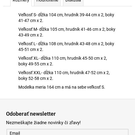
Veľkosť S- dĺžka 104 cm, hrudník 39-44 cm x 2, boky
41-47 cm x 2.
Veľkosť M- dĺžka 105 cm, hrudník 41-46 cm x 2, boky
43-49 cm x 2.
Veľkosť L- dĺžka 108 cm, hrudník 43-48 cm x 2, boky
45-51 cm x 2.
Veľkosť XL- dĺžka 110 cm, hrudník 45-50 cm x 2,
boky 49-55 cm x 2.
Veľkosť XXL- dĺžka 110 cm, hrudník 47-52 cm x 2,
boky 52-58 cm x 2.
Modelka meria 164 cm a má na sebe veľkosť S.
Z
á
Odoberať newsletter
p
Nezmeškajte žiadne novinky či zľavy!
ä
t
Email