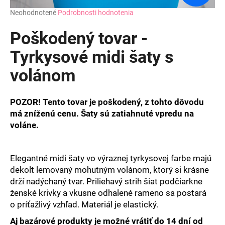
Priemerné
Neohodnotené
Podrobnosti hodnotenia
hodnotenie
produktu
Poškodený tovar -
je
0,0
Tyrkysové midi šaty s
z
volánom
5
hviezdičiek.
POZOR! Tento tovar je poškodený, z tohto dôvodu
má zníženú cenu.
Šaty sú zatiahnuté vpredu na
voláne.
Elegantné midi šaty vo výraznej tyrkysovej farbe majú
dekolt lemovaný mohutným volánom, ktorý si krásne
drží nadýchaný tvar. Priliehavý strih šiat podčiarkne
ženské krivky a vkusne odhalené rameno sa postará
o príťažlivý vzhľad. Materiál je elastický.
Aj bazárové produkty je možné vrátiť do 14 dní od