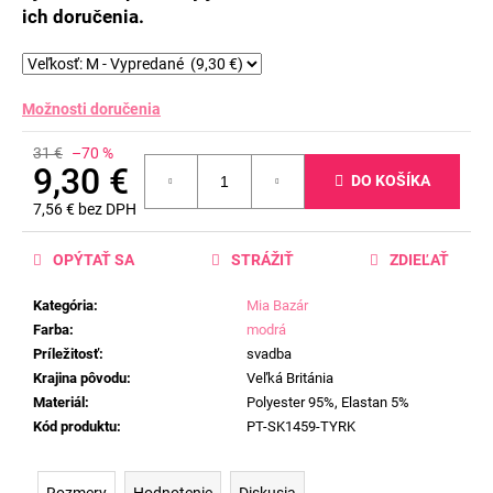
ich doručenia.
Možnosti doručenia
31 €
–70 %
9,30 €
DO KOŠÍKA
7,56 € bez DPH
Jednotková
cena:
OPÝTAŤ SA
STRÁŽIŤ
ZDIEĽAŤ
Kategória
:
Mia Bazár
Farba
:
modrá
Príležitosť
:
svadba
Krajina pôvodu
:
Veľká Británia
Materiál
:
Polyester 95%, Elastan 5%
Kód produktu
:
PT-SK1459-TYRK
Rozmery
Hodnotenie
Diskusia