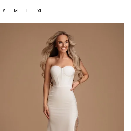
S
M
L
XL