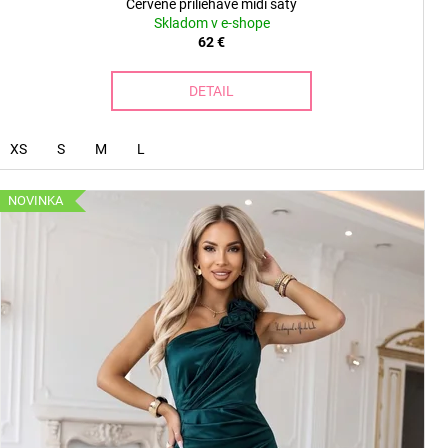
Červené priliehavé midi šaty
Skladom v e-shope
62 €
DETAIL
XS
S
M
L
NOVINKA