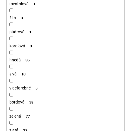
mentolová
1
žltá
3
púdrová
1
koralová
3
hnedá
35
sivá
10
viacfarebné
5
bordová
38
zelená
77
zlatá
17