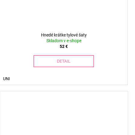
Hnedé krátke tylové šaty
Skladom v e-shope
52 €
DETAIL
UNI