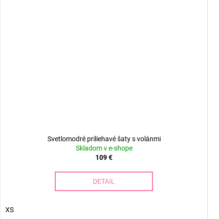
Svetlomodré priliehavé šaty s volánmi
Skladom v e-shope
109 €
DETAIL
XS