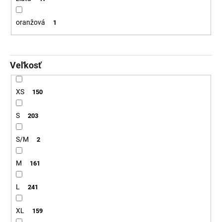
oranžová
1
Veľkosť
XS
150
S
203
S/M
2
M
161
L
241
XL
159