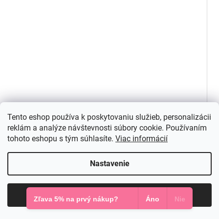
Čierne midi šaty s tylovými rukávmi
Tento eshop používa k poskytovaniu služieb, personalizácii
Skladom v e-shope
reklám a analýze návštevnosti súbory cookie. Používaním
63 €
tohoto eshopu s tým súhlasíte.
Viac informácií
DETAIL
Nastavenie
XS
S
M
L
Súhlasím
Zľava 5% na prvý nákup?
Áno
Nie