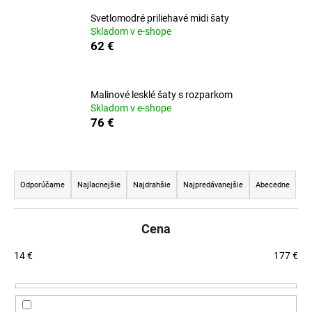
á
Svetlomodré priliehavé midi šaty
Skladom v e-shope
j
62 €
s
ť
?
Malinové lesklé šaty s rozparkom
Skladom v e-shope
76 €
HĽADAŤ
R
a
Odporúčame
Najlacnejšie
Najdrahšie
Najpredávanejšie
Abecedne
d
O
e
Cena
d
n
p
i
14
€
177
€
o
e
r
p
ú