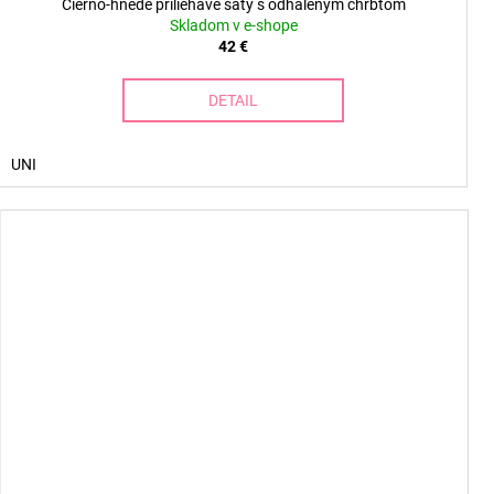
Čierno-hnedé priliehavé šaty s odhaleným chrbtom
Skladom v e-shope
42 €
DETAIL
UNI