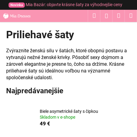
K
Prejsť
Mia Bazár: objavte krásne šaty za výhodnejšie ceny
Novinka
na
o
obsah
Hľadať
Nákup
M
Prihláseni
Späť
Späť
š
í
košík
Priliehavé šaty
Č
k
o
p
Zvýraznite ženskú silu v šatách, ktoré obopnú postavu a
o
vytvarujú nežné ženské krivky. Pôsobiť sexy dojmom a
zároveň elegantne je presne to, čoho sa držíme. Krásne
t
priliehavé šaty sú ideálnou voľbou na významné
r
spoločenské udalosti.
e
b
Najpredávanejšie
u
j
Biele asymetrické šaty s čipkou
e
Skladom v e-shope
t
49 €
e
n