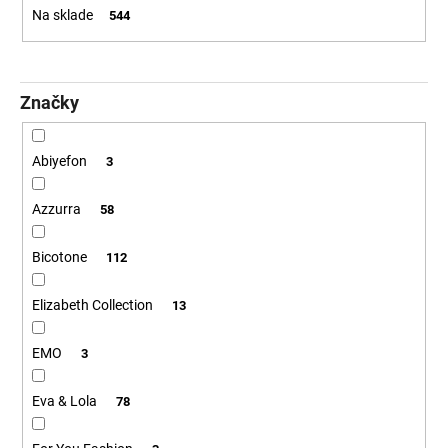
r
č
Na sklade
544
a
o
m
d
e
u
Značky
k
t
o
Abiyefon
3
v
Azzurra
58
Bicotone
112
Elizabeth Collection
13
EMO
3
Eva & Lola
78