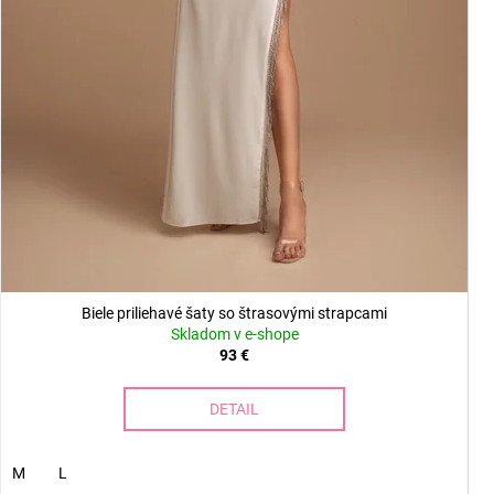
Biele priliehavé šaty so štrasovými strapcami
Skladom v e-shope
93 €
DETAIL
M
L