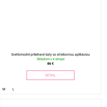
Svetlomodré priliehavé šaty so striebornou aplikáciou
Skladom v e-shope
86 €
DETAIL
M
L