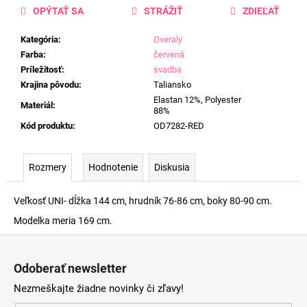
OPÝTAŤ SA
STRÁŽIŤ
ZDIEĽAŤ
Kategória
:
Overaly
Farba
:
červená
Príležitosť
:
svadba
Krajina pôvodu
:
Taliansko
Elastan 12%, Polyester
Materiál
:
88%
Kód produktu
:
OD7282-RED
Rozmery
Hodnotenie
Diskusia
Veľkosť UNI- dĺžka 144 cm, hrudník 76-86 cm, boky 80-90 cm.
Modelka meria 169 cm.
Z
á
Odoberať newsletter
p
Nezmeškajte žiadne novinky či zľavy!
ä