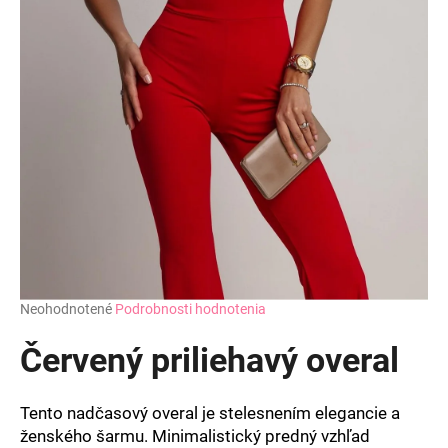
Priemerné
Neohodnotené
Podrobnosti hodnotenia
hodnotenie
produktu
Červený priliehavý overal
je
0,0
z
Tento nadčasový overal je stelesnením elegancie a
5
ženského šarmu. Minimalistický predný vzhľad
hviezdičiek.