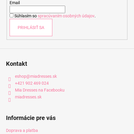
t
Email
i
Súhlasím so
spracúvaním osobných údajov
.
e
PRIHLÁSIŤ SA
Kontakt
eshop
@
miadresses.sk
+421 902 469 024
Mia Dresses na Facebooku
miadresses.sk
Informácie pre vás
Doprava a platba