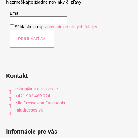
Nezmeškajte žiadne novinky či zľavy!
i
ä
s
t
Email
u
i
Súhlasím so
spracúvaním osobných údajov
.
e
PRIHLÁSIŤ SA
Kontakt
eshop
@
miadresses.sk
+421 902 469 024
Mia Dresses na Facebooku
miadresses.sk
Informácie pre vás