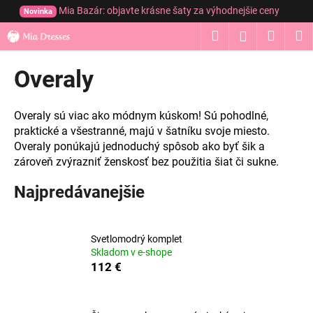
K
Prejsť
Mia Bazár: objavte krásne šaty za výhodnejšie ceny
Novinka
na
o
obsah
Hľadať
Nákup
M
Prihláseni
Späť
Späť
š
í
košík
Overaly
Č
k
o
p
Overaly sú viac ako módnym kúskom! Sú pohodlné,
o
praktické a všestranné, majú v šatníku svoje miesto.
Overaly ponúkajú jednoduchý spôsob ako byť šik a
t
zároveň zvýrazniť ženskosť bez použitia šiat či sukne.
r
e
Najpredávanejšie
b
u
j
Svetlomodrý komplet
Skladom v e-shope
e
112 €
t
e
n