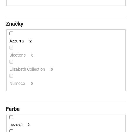
č
o
a
d
m
u
e
Značky
k
t
o
Azzurra
2
v
Bicotone
0
Elizabeth Collection
0
Numoco
0
Farba
béžová
2