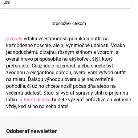
UNI
2
položiek celkom
O
v
Overaly
vďaka všestrannosti ponúkajú outfit na
l
každodenné nosenie, ale aj výnimočné udalosti. Vďaka
á
jednoduchému dizajnu, rôznym strihom a vzorom, si
d
overal hravo prispôsobíte na akýkoľvek štýl, ktorý
a
preferujete. Či už ide o ležérnosť, alebo chcete byť
c
zvodnou a elegantnou dámou, overal vám vytvorí outfit
i
na mieru. Ďalšou výhodou overalu je neuveriteľné
e
pohodlie, či už ho chcete nosiť počas dňa alebo na
p
večernú udalosť. Stačí si vybrať správny strih a príjemnú
r
látku.
V tomto kúsku
budete vyzerať príťažlivo a uvoľnene
v
vždy, keď si ho na seba dáte!
k
y
Z
v
á
ý
Odoberať newsletter
p
p