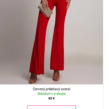
t
o
v
Červený priliehavý overal
Skladom v e-shope
43 €