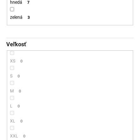
hnedá
7
zelená
3
Veľkosť
XS
0
S
0
M
0
L
0
XL
0
XXL
0