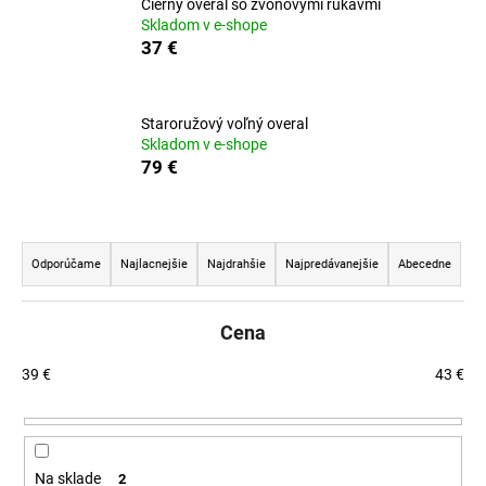
Čierny overal so zvonovými rukávmi
á
Skladom v e-shope
37 €
j
s
ť
Staroružový voľný overal
?
Skladom v e-shope
79 €
R
HĽADAŤ
a
Odporúčame
Najlacnejšie
Najdrahšie
Najpredávanejšie
Abecedne
d
e
Cena
O
n
d
i
39
€
43
€
p
e
o
p
r
r
ú
Na sklade
2