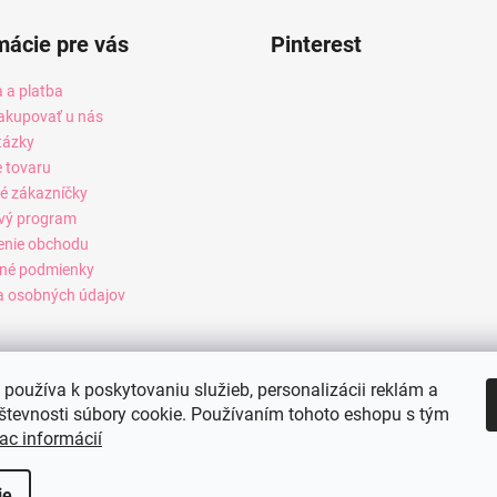
mácie pre vás
Pinterest
 a platba
akupovať u nás
tázky
e tovaru
é zákazníčky
vý program
enie obchodu
né podmienky
 osobných údajov
používa k poskytovaniu služieb, personalizácii reklám a
števnosti súbory cookie. Používaním tohoto eshopu s tým
ac informácií
ie