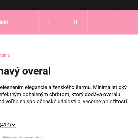
Hľadať
Prihlásenie
Nákupný
takt
košík
tenia
havý overal
telesnením elegancie a ženského šarmu. Minimalistický
s efektným odhaleným chrbtom, ktorý dodáva overalu
ná voľba na spoločenské udalosti aj večerné príležitosti.
Možnosti doručenia