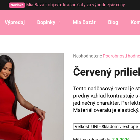
Mia Bazár: objavte krásne šaty za výhodnejšie ceny
Novinka
Výpredaj
Doplnky
Mia Bazár
Blog
Kon
Čo potrebujete nájsť?
Priemerné
Neohodnotené
Podrobnosti hodno
HĽADAŤ
hodnotenie
produktu
Červený prilie
je
0,0
Odporúčame
z
Tento nadčasový overal je s
5
predný vzhľad kontrastuje 
hviezdičiek.
jedinečný charakter. Perfekt
Materiál overalu je elastický.
Môžeme doručiť do:
7.8.2026