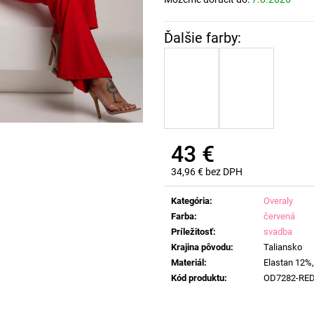
43 €
34,96 € bez DPH
Jednotková
cena:
Kategória
:
Overaly
Farba
:
červená
Príležitosť
:
svadba
Krajina pôvodu
:
Taliansko
Materiál
:
Elastan 12%,
Kód produktu
:
OD7282-RE