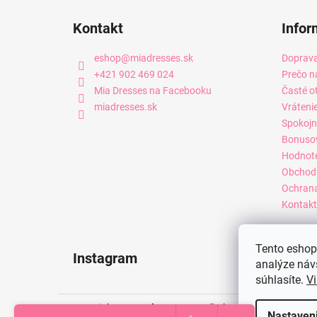
Kontakt
Infor
eshop
@
miadresses.sk
Doprava
+421 902 469 024
Prečo n
Mia Dresses na Facebooku
Časté o
miadresses.sk
Vráteni
Spokojn
Bonuso
Hodnot
Obchod
Ochrana
Kontakt
Tento eshop 
Instagram
analýze náv
súhlasíte.
Vi
Copyright 2026
Mia Dresses
. Všetky práva vyhradené.
Nastaven