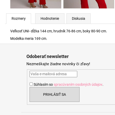
Rozmery
Hodnotenie
Diskusia
Veľkosť UNI- dĺžka 144 cm, hrudník 76-86 cm, boky 80-90 cm.
Modelka meria 169 cm.
Z
á
Odoberať newsletter
p
Nezmeškajte žiadne novinky či zľavy!
ä
t
i
Súhlasím so
spracúvaním osobných údajov
.
e
PRIHLÁSIŤ SA