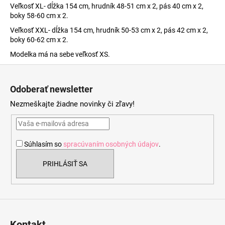
Veľkosť XL- dĺžka 154 cm, hrudník 48-51 cm x 2, pás 40 cm x 2,
boky 58-60 cm x 2.
Veľkosť XXL- dĺžka 154 cm, hrudník 50-53 cm x 2, pás 42 cm x 2,
boky 60-62 cm x 2.
Modelka má na sebe veľkosť XS.
Z
á
Odoberať newsletter
p
Nezmeškajte žiadne novinky či zľavy!
ä
t
i
Súhlasím so
spracúvaním osobných údajov
.
e
PRIHLÁSIŤ SA
Kontakt