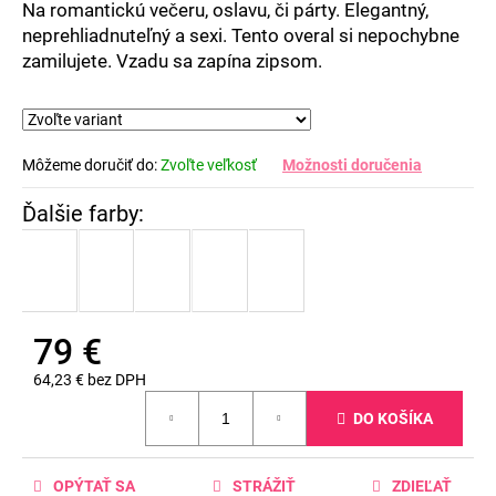
Na romantickú večeru, oslavu, či párty. Elegantný,
5
neprehliadnuteľný a sexi. Tento overal si nepochybne
hviezdičiek.
zamilujete. Vzadu sa zapína zipsom.
Môžeme doručiť do:
Zvoľte veľkosť
Možnosti doručenia
79 €
64,23 € bez DPH
Jednotková
DO KOŠÍKA
cena:
OPÝTAŤ SA
STRÁŽIŤ
ZDIEĽAŤ