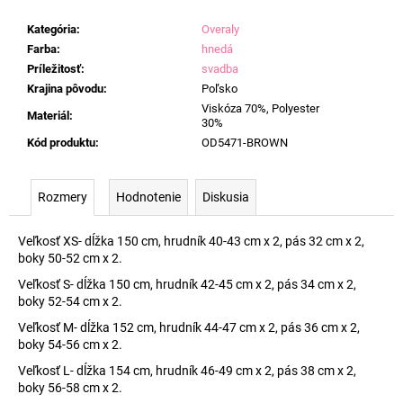
Kategória
:
Overaly
Farba
:
hnedá
Príležitosť
:
svadba
Krajina pôvodu
:
Poľsko
Viskóza 70%, Polyester
Materiál
:
30%
Kód produktu
:
OD5471-BROWN
Rozmery
Hodnotenie
Diskusia
Veľkosť XS- dĺžka 150 cm, hrudník 40-43 cm x 2, pás 32 cm x 2,
boky 50-52 cm x 2.
Veľkosť S- dĺžka 150 cm, hrudník 42-45 cm x 2, pás 34 cm x 2,
boky 52-54 cm x 2.
Veľkosť M- dĺžka 152 cm, hrudník 44-47 cm x 2, pás 36 cm x 2,
boky 54-56 cm x 2.
Veľkosť L- dĺžka 154 cm, hrudník 46-49 cm x 2, pás 38 cm x 2,
boky 56-58 cm x 2.