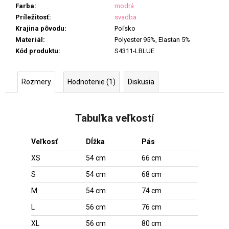
Farba
:
modrá
Príležitosť
:
svadba
Krajina pôvodu
:
Poľsko
Materiál
:
Polyester 95%, Elastan 5%
Kód produktu
:
S4311-LBLUE
Rozmery
Hodnotenie (1)
Diskusia
Tabuľka veľkostí
Veľkosť
Dĺžka
Pás
XS
54 cm
66 cm
S
54 cm
68 cm
M
54 cm
74 cm
L
56 cm
76 cm
XL
56 cm
80 cm