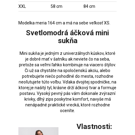
XXL
58 cm
84 cm
Modelka meria 164 cm a má na sebe veľkosť XS.
Svetlomodrá áčková mini
sukňa
Mini sukňa je jedným z univerzálnych kúskov, ktoré
je dobré mať v šatníku ak neviete čo na seba,
pretože sa veľmi ľahko kombinuje na viacero štýlov.
Či už sa chystáte na spoločenskú akciu, alebo
potrebujete niečo pohodlné do mesta, rozhodne
neoľutujete túto voľbu. Vďaka dvojitej spodničke, na
ktorej je našitý tyl, krásne drží áčkový tvar a formuje
postavu. Vysoký pevný pás vám dokonale zvýrazní
krivky, dlhý zips poskytne komfort, navyše má
nenápadné praktické vrecká, ktoré rozhodne
oceníte.
Vlastnosti: