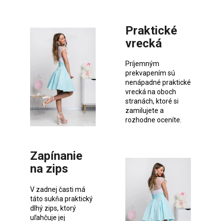
Praktické
vrecká
Príjemným
prekvapením sú
nenápadné praktické
vrecká na oboch
stranách, ktoré si
zamilujete a
rozhodne oceníte.
Zapínanie
na zips
V zadnej časti má
táto sukňa praktický
dlhý zips, ktorý
uľahčuje jej