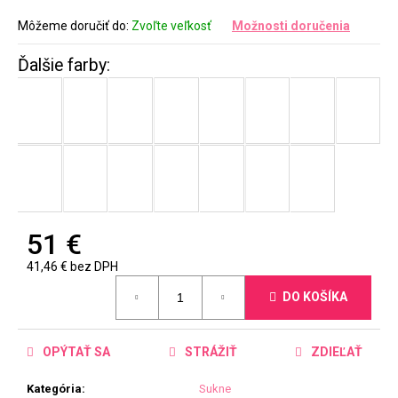
Môžeme doručiť do:
Zvoľte veľkosť
Možnosti doručenia
51 €
41,46 € bez DPH
Jednotková
DO KOŠÍKA
cena:
OPÝTAŤ SA
STRÁŽIŤ
ZDIEĽAŤ
Kategória
:
Sukne