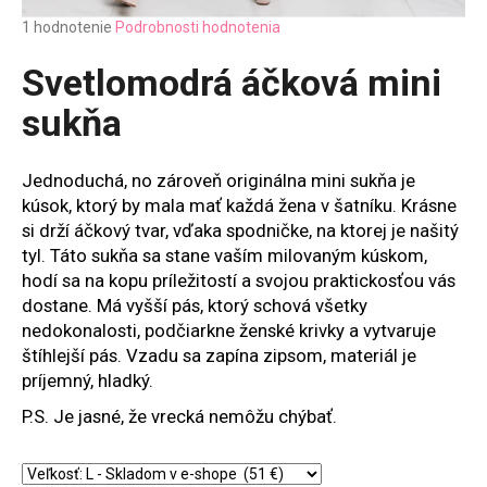
Priemerné
1 hodnotenie
Podrobnosti hodnotenia
hodnotenie
produktu
Svetlomodrá áčková mini
je
3,0
sukňa
z
5
hviezdičiek.
Jednoduchá, no zároveň originálna mini sukňa je
kúsok, ktorý by mala mať každá žena v šatníku. Krásne
si drží áčkový tvar, vďaka spodničke, na ktorej je našitý
tyl. Táto sukňa sa stane vaším milovaným kúskom,
hodí sa na kopu príležitostí a svojou praktickosťou vás
dostane. Má vyšší pás, ktorý schová všetky
nedokonalosti, podčiarkne ženské krivky a vytvaruje
štíhlejší pás. Vzadu sa zapína zipsom, materiál je
príjemný, hladký.
P.S. Je jasné, že vrecká nemôžu chýbať.