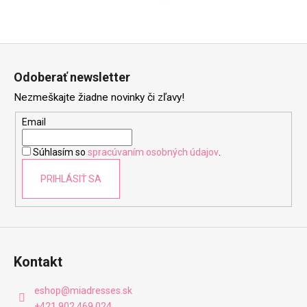
Z
á
Odoberať newsletter
p
Nezmeškajte žiadne novinky či zľavy!
ä
t
Email
i
Súhlasím so
spracúvaním osobných údajov
.
e
PRIHLÁSIŤ SA
Kontakt
eshop
@
miadresses.sk
+421 902 469 024