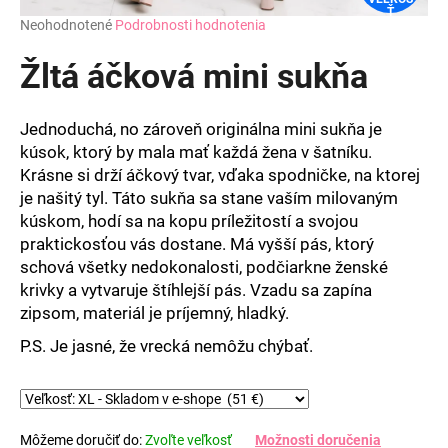
Ť
Priemerné
Neohodnotené
Podrobnosti hodnotenia
hodnotenie
produktu
Žltá áčková mini sukňa
je
0,0
z
Jednoduchá, no zároveň originálna mini sukňa je
5
kúsok, ktorý by mala mať každá žena v šatníku.
hviezdičiek.
Krásne si drží áčkový tvar, vďaka spodničke, na ktorej
je našitý tyl. Táto sukňa sa stane vaším milovaným
kúskom, hodí sa na kopu príležitostí a svojou
praktickosťou vás dostane. Má vyšší pás, ktorý
schová všetky nedokonalosti, podčiarkne ženské
krivky a vytvaruje štíhlejší pás. Vzadu sa zapína
zipsom, materiál je príjemný, hladký.
P.S. Je jasné, že vrecká nemôžu chýbať.
Môžeme doručiť do:
Zvoľte veľkosť
Možnosti doručenia