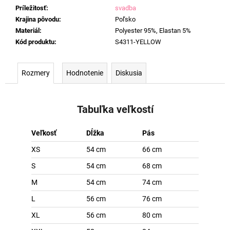
Príležitosť
:
svadba
Krajina pôvodu
:
Poľsko
Materiál
:
Polyester 95%, Elastan 5%
Kód produktu
:
S4311-YELLOW
Rozmery
Hodnotenie
Diskusia
Tabuľka veľkostí
Veľkosť
Dĺžka
Pás
XS
54 cm
66 cm
S
54 cm
68 cm
M
54 cm
74 cm
L
56 cm
76 cm
XL
56 cm
80 cm