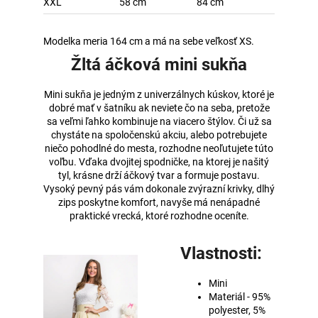
XXL
58 cm
84 cm
Modelka meria 164 cm a má na sebe veľkosť XS.
Žltá áčková mini sukňa
Mini sukňa je jedným z univerzálnych kúskov, ktoré je
dobré mať v šatníku ak neviete čo na seba, pretože
sa veľmi ľahko kombinuje na viacero štýlov. Či už sa
chystáte na spoločenskú akciu, alebo potrebujete
niečo pohodlné do mesta, rozhodne neoľutujete túto
voľbu. Vďaka dvojitej spodničke, na ktorej je našitý
tyl, krásne drží áčkový tvar a formuje postavu.
Vysoký pevný pás vám dokonale zvýrazní krivky, dlhý
zips poskytne komfort, navyše má nenápadné
praktické vrecká, ktoré rozhodne oceníte.
Vlastnosti:
Mini
Materiál - 95%
polyester, 5%