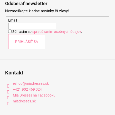
á
Odoberať newsletter
p
Nezmeškajte žiadne novinky či zľavy!
ä
t
Email
i
Súhlasím so
spracúvaním osobných údajov
.
e
PRIHLÁSIŤ SA
Kontakt
eshop
@
miadresses.sk
+421 902 469 024
Mia Dresses na Facebooku
miadresses.sk