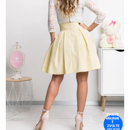
ZVOĽTE
VEĽKOS
Ť
ZVOĽTE
VEĽKOS