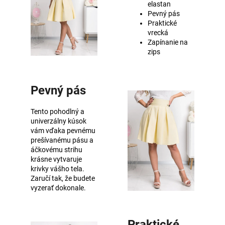
elastan
Pevný pás
Praktické
vrecká
Zapínanie na
zips
Pevný pás
Tento pohodlný a
univerzálny kúsok
vám vďaka pevnému
prešívanému pásu a
áčkovému strihu
krásne vytvaruje
krivky vášho tela.
Zaručí tak, že budete
vyzerať dokonale.
Praktické