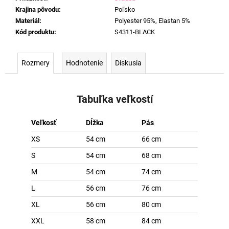
Krajina pôvodu
:
Poľsko
Materiál
:
Polyester 95%, Elastan 5%
Kód produktu
:
S4311-BLACK
Rozmery
Hodnotenie
Diskusia
Tabuľka veľkostí
Veľkosť
Dĺžka
Pás
XS
54 cm
66 cm
S
54 cm
68 cm
M
54 cm
74 cm
L
56 cm
76 cm
XL
56 cm
80 cm
XXL
58 cm
84 cm