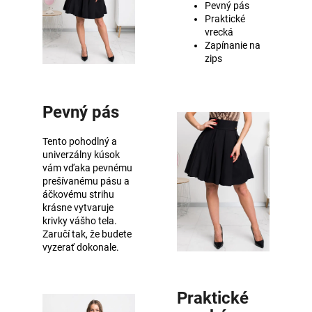
Pevný pás
Praktické
vrecká
Zapínanie na
zips
Pevný pás
Tento pohodlný a
univerzálny kúsok
vám vďaka pevnému
prešívanému pásu a
áčkovému strihu
krásne vytvaruje
krivky vášho tela.
Zaručí tak, že budete
vyzerať dokonale.
Praktické