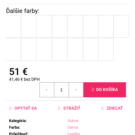
51 €
41,46 € bez DPH
Jednotková
DO KOŠÍKA
cena:
OPÝTAŤ SA
STRÁŽIŤ
ZDIEĽAŤ
Kategória
:
Sukne
Farba
:
čierna
Príležitosť
:
svadba