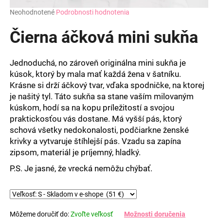
Priemerné
Neohodnotené
Podrobnosti hodnotenia
hodnotenie
produktu
Čierna áčková mini sukňa
je
0,0
z
Jednoduchá, no zároveň originálna mini sukňa je
5
kúsok, ktorý by mala mať každá žena v šatníku.
hviezdičiek.
Krásne si drží áčkový tvar, vďaka spodničke, na ktorej
je našitý tyl. Táto sukňa sa stane vaším milovaným
kúskom, hodí sa na kopu príležitostí a svojou
praktickosťou vás dostane. Má vyšší pás, ktorý
schová všetky nedokonalosti, podčiarkne ženské
krivky a vytvaruje štíhlejší pás. Vzadu sa zapína
zipsom, materiál je príjemný, hladký.
P.S. Je jasné, že vrecká nemôžu chýbať.
Môžeme doručiť do:
Zvoľte veľkosť
Možnosti doručenia