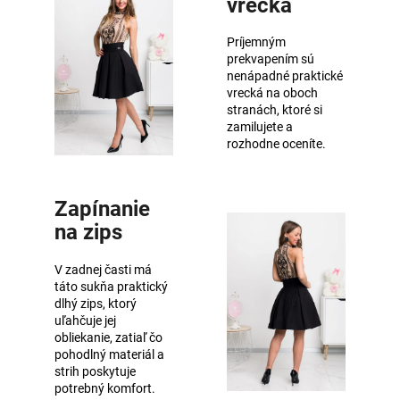
vrecká
Príjemným
prekvapením sú
nenápadné praktické
vrecká na oboch
stranách, ktoré si
zamilujete a
rozhodne oceníte.
Zapínanie
na zips
V zadnej časti má
táto sukňa praktický
dlhý zips, ktorý
uľahčuje jej
obliekanie, zatiaľ čo
pohodlný materiál a
strih poskytuje
potrebný komfort.