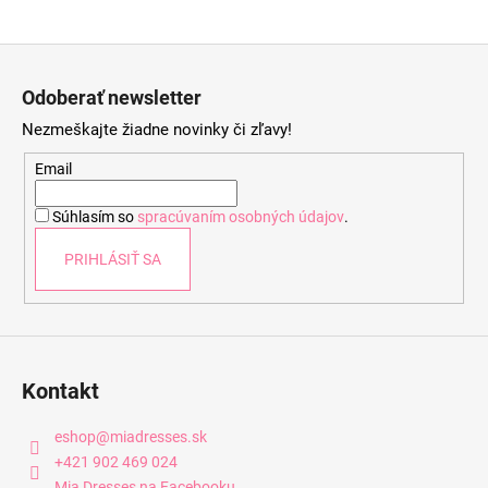
Z
á
Odoberať newsletter
p
Nezmeškajte žiadne novinky či zľavy!
ä
t
Email
i
Súhlasím so
spracúvaním osobných údajov
.
e
PRIHLÁSIŤ SA
Kontakt
eshop
@
miadresses.sk
+421 902 469 024
Mia Dresses na Facebooku