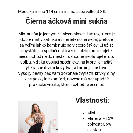
Modelka meria 164 cm a má na sebe veľkosť XS.
Čierna áčková mini sukňa
Mini sukňa je jedným z univerzálnych kúskov, ktoré je
dobré mať v šatníku ak neviete čo na seba, pretože
sa veľmi ľahko kombinuje na viacero štýlov. Či už sa
chystáte na spoločenskú akciu, alebo potrebujete
niečo pohodlné do mesta, rozhodne neoľutujete túto
voľbu. Vďaka dvojitej spodničke, na ktorej je našitý
tyl, krásne drží áčkový tvar a formuje postavu.
Vysoký pevný pás vám dokonale zvýrazní krivky, dlhý
zips poskytne komfort, navyše má nenápadné
praktické vrecká, ktoré rozhodne oceníte.
Vlastnosti:
Mini
Materiál - 95%
polyester, 5%
elastan