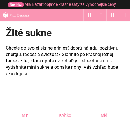
K
Prejsť
Mia Bazár: objavte krásne šaty za výhodnejšie ceny
Novinka
na
o
obsah
Hľadať
Nákup
M
Prihláseni
Späť
Späť
š
í
košík
Žlté sukne
Č
k
o
p
Chcete do svojej skrine priniesť dobrú náladu, pozitívnu
o
energiu, radosť a sviežosť? Siahnite po krásnej letnej
farbe - žltej, ktorá upúta už z diaľky. Letné dni sú tu -
t
vytiahnite mini sukne a odhaľte nohy! Váš vzhľad bude
r
okuzľujúci.
e
b
u
j
e
t
Mini
Krátke
Midi
e
n