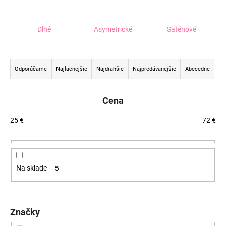
á
j
Dlhé
Asymetrické
Saténové
s
ť
R
?
a
Odporúčame
Najlacnejšie
Najdrahšie
Najpredávanejšie
Abecedne
d
e
Cena
n
HĽADAŤ
i
25
€
72
€
e
p
O
r
Na sklade
5
d
o
p
d
o
u
r
Značky
k
ú