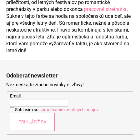
príležitosti, od letných festivalov po romantické
a
prechádzky v parku alebo dokonca
pracovné stretnutia
.
c
Sukne v tejto farbe sa hodia na spoločenskú udalosť, ale
i
aj pre všedný letný deň. Sú romantické, nežné a pôsobia
e
neskutočne atraktívne. Hravo sa kombinujú s teniskami,
p
najmä počas leta. Žltá je optimistická a radostná farba,
r
ktorá vám pomôže vyžarovať vitalitu, je ako stvorená na
v
letné dni!
k
y
Z
v
á
ý
Odoberať newsletter
p
p
Nezmeškajte žiadne novinky či zľavy!
i
ä
s
t
Email
u
i
Súhlasím so
spracúvaním osobných údajov
.
e
PRIHLÁSIŤ SA