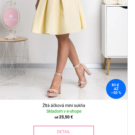
o
v
51 €
AŽ
–50 %
Žltá áčková mini sukňa
Skladom v e-shope
25,50 €
od
DETAIL