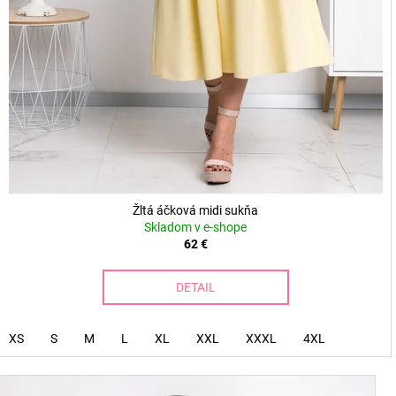
Žltá áčková midi sukňa
Skladom v e-shope
62 €
DETAIL
XS
S
M
L
XL
XXL
XXXL
4XL