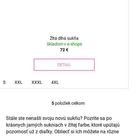
Žltá dlhá sukňa
Skladom v e-shope
72 €
DETAIL
S
XXL
XXXL
4XL
5
položiek celkom
O
v
Stále ste nenašli svoju novú sukňu? Pozrite sa po
l
krásnych jarných sukniach v žltej farbe, ktoré upútajú
á
pozornosť už z diaľky. Obliecť si ich môžete na rôzne
d