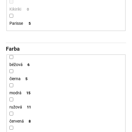
t
č
a
o
Kikiriki
0
m
v
e
Parisse
5
Farba
béžová
6
čierna
5
modrá
15
ružová
11
červená
8