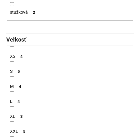
stužková
2
Veľkosť
XS
4
S
5
M
4
L
4
XL
3
XXL
5