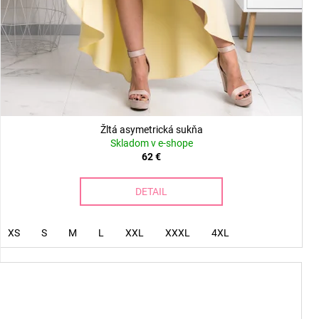
Žltá asymetrická sukňa
Skladom v e-shope
62 €
DETAIL
XS
S
M
L
XXL
XXXL
4XL