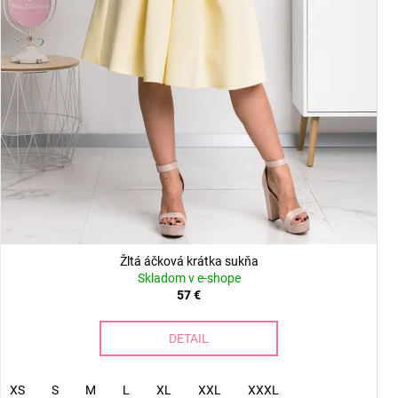
Žltá áčková krátka sukňa
Skladom v e-shope
57 €
DETAIL
XS
S
M
L
XL
XXL
XXXL