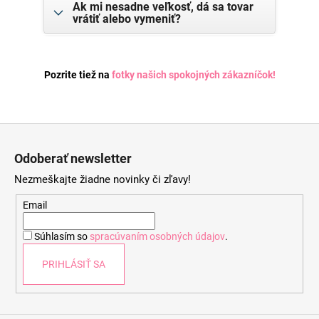
Ak mi nesadne veľkosť, dá sa tovar
vrátiť alebo vymeniť?
Pozrite tiež na
fotky našich spokojných zákazníčok
!
Z
á
Odoberať newsletter
p
Nezmeškajte žiadne novinky či zľavy!
ä
t
Email
i
Súhlasím so
spracúvaním osobných údajov
.
e
PRIHLÁSIŤ SA