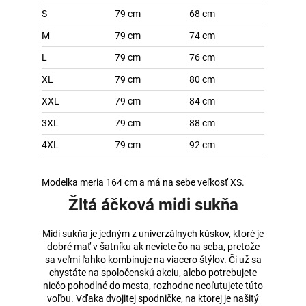
S
79 cm
68 cm
M
79 cm
74 cm
L
79 cm
76 cm
XL
79 cm
80 cm
XXL
79 cm
84 cm
3XL
79 cm
88 cm
4XL
79 cm
92 cm
Modelka meria 164 cm a má na sebe veľkosť XS.
Žltá áčková midi sukňa
Midi sukňa je jedným z univerzálnych kúskov, ktoré je
dobré mať v šatníku ak neviete čo na seba, pretože
sa veľmi ľahko kombinuje na viacero štýlov. Či už sa
chystáte na spoločenskú akciu, alebo potrebujete
niečo pohodlné do mesta, rozhodne neoľutujete túto
voľbu. Vďaka dvojitej spodničke, na ktorej je našitý