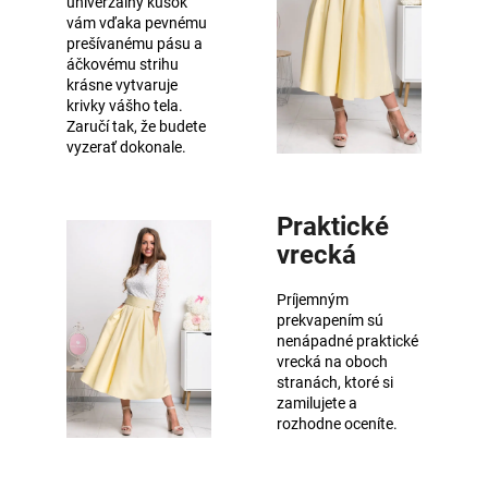
univerzálny kúsok
vám vďaka pevnému
prešívanému pásu a
áčkovému strihu
krásne vytvaruje
krivky vášho tela.
Zaručí tak, že budete
vyzerať dokonale.
Praktické
vrecká
Príjemným
prekvapením sú
nenápadné praktické
vrecká na oboch
stranách, ktoré si
zamilujete a
rozhodne oceníte.