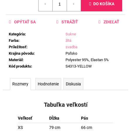
DO KOŠÍKA
cena:
OPÝTAŤ SA
STRÁŽIŤ
ZDIEĽAŤ
Kategória
:
Sukne
Farba
:
žltá
Príležitosť
:
svadba
Krajina pôvodu
:
Poľsko
Materiál
:
Polyester 95%, Elastan 5%
Kód produktu
:
S4313-YELLOW
Rozmery
Hodnotenie
Diskusia
Tabuľka veľkostí
Veľkosť
Dĺžka
Pás
XS
79 cm
66 cm